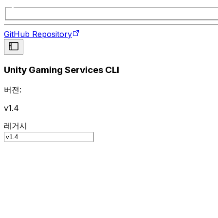
GitHub Repository
Unity Gaming Services CLI
버전:
v1.4
레거시