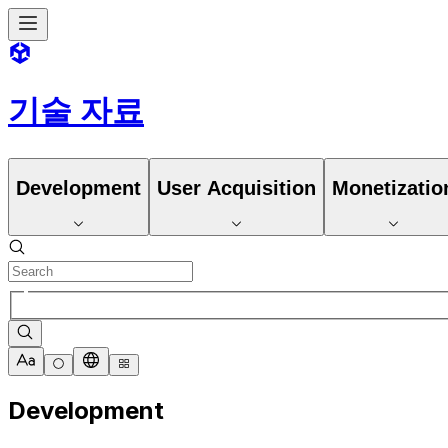
기술 자료
Development
User Acquisition
Monetizatio
Development