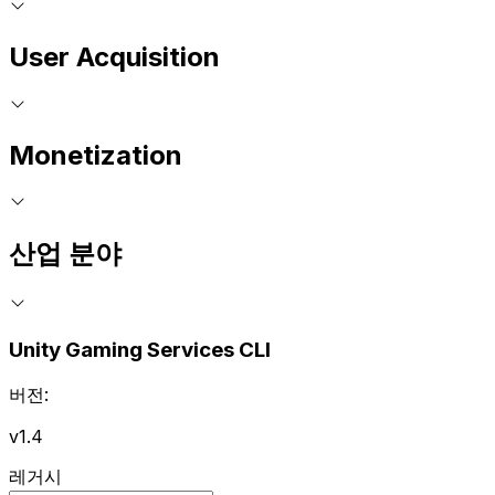
User Acquisition
Monetization
산업 분야
Unity Gaming Services CLI
버전:
v1.4
레거시