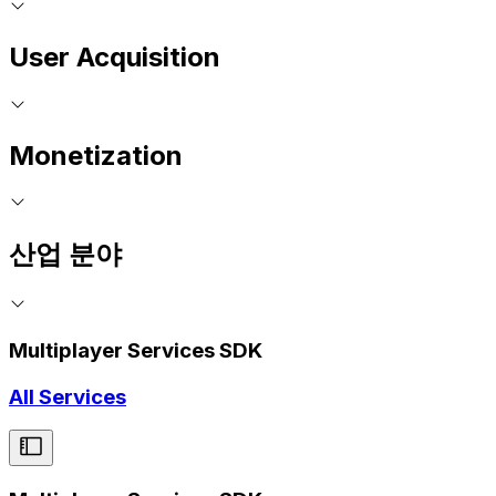
User Acquisition
Monetization
산업 분야
Multiplayer Services SDK
All Services