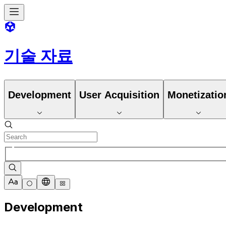
기술 자료
Development
User Acquisition
Monetizatio
Development