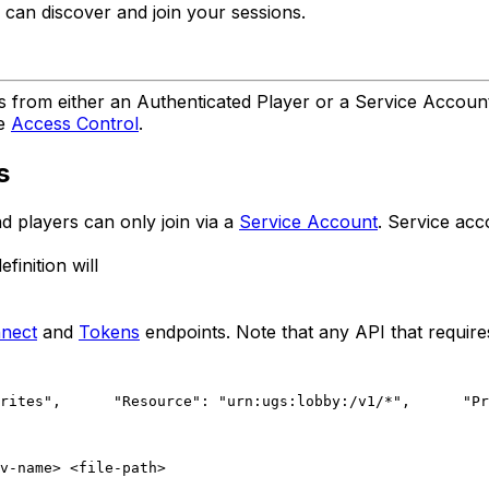
 can discover and join your sessions.
ls from either an Authenticated Player or a Service Accou
se
Access Control
.
s
d players can only join via a
Service Account
. Service acc
finition will
nect
and
Tokens
endpoints. Note that any API that requires
rites",
      "Resource": "urn:ugs:lobby:/v1/*",
      "Pr
v-name> <file-path>