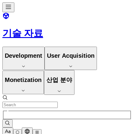
기술 자료
Development
User Acquisition
Monetization
산업 분야