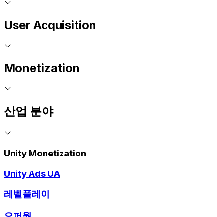
User Acquisition
Monetization
산업 분야
Unity Monetization
Unity Ads UA
레벨플레이
오퍼월