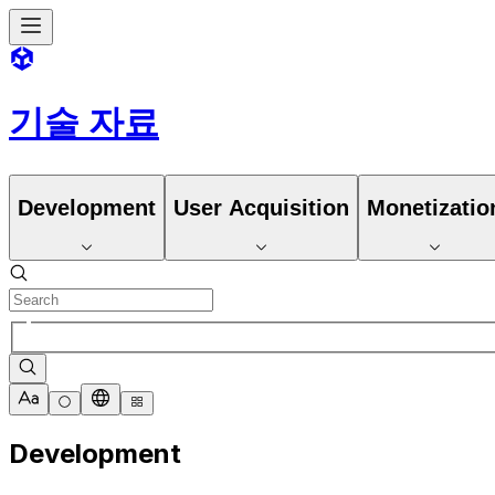
기술 자료
Development
User Acquisition
Monetizatio
Development