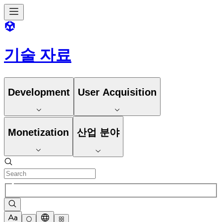
기술 자료
Development
User Acquisition
Monetization
산업 분야