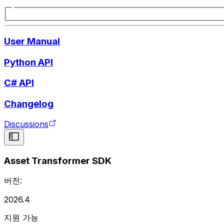
User Manual
Python API
C# API
Changelog
Discussions
Asset Transformer SDK
버전:
2026.4
지원 가능