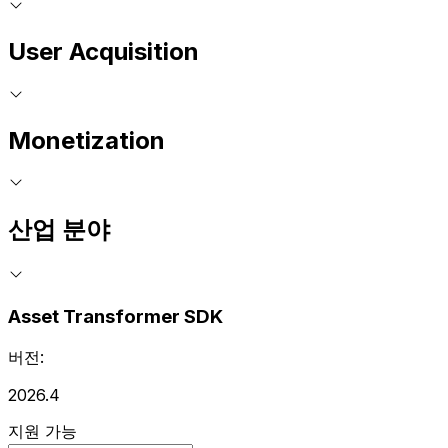
User Acquisition
Monetization
산업 분야
Asset Transformer SDK
버전:
2026.4
지원 가능