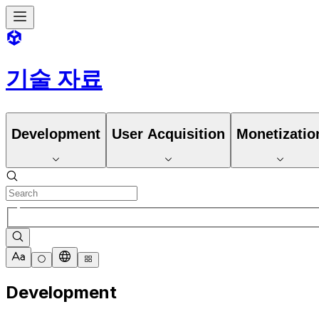
기술 자료
Development
User Acquisition
Monetizatio
Development