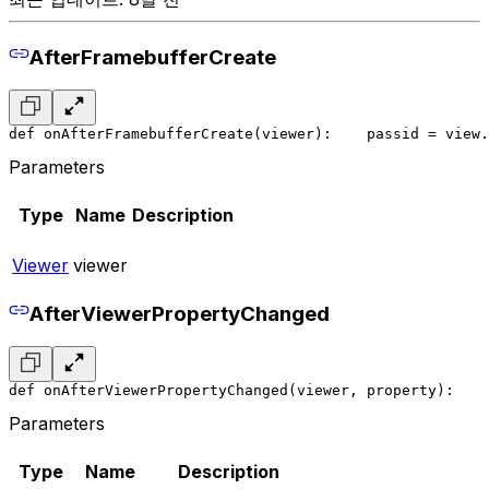
AfterFramebufferCreate
def onAfterFramebufferCreate(viewer):
    pass
id = view.
Parameters
Type
Name
Description
Viewer
viewer
AfterViewerPropertyChanged
def onAfterViewerPropertyChanged(viewer, property):
    
Parameters
Type
Name
Description