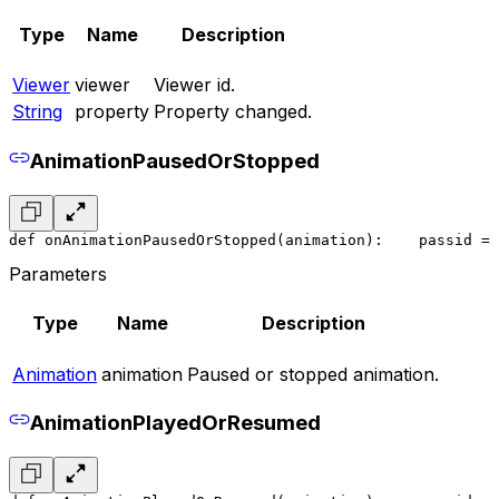
Type
Name
Description
Viewer
viewer
Viewer id.
String
property
Property changed.
AnimationPausedOrStopped
def onAnimationPausedOrStopped(animation):
    pass
id = 
Parameters
Type
Name
Description
Animation
animation
Paused or stopped animation.
AnimationPlayedOrResumed