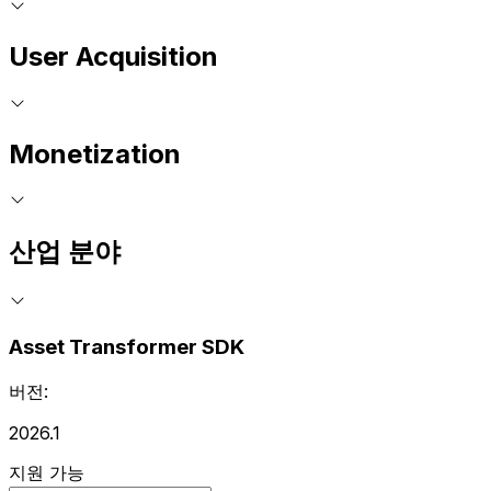
User Acquisition
Monetization
산업 분야
Asset Transformer SDK
버전:
2026.1
지원 가능