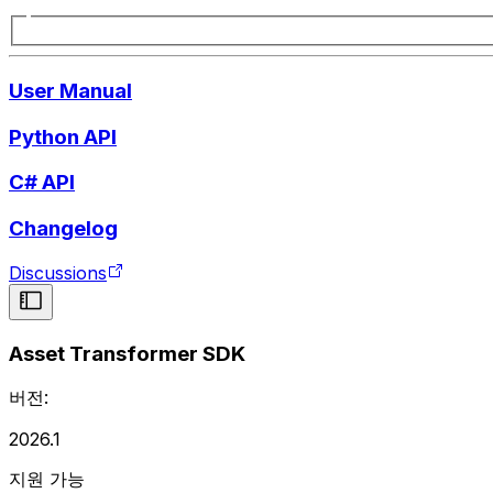
User Manual
Python API
C# API
Changelog
Discussions
Asset Transformer SDK
버전:
2026.1
지원 가능