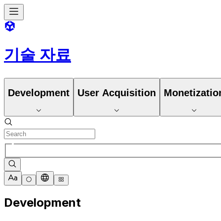
기술 자료
Development
User Acquisition
Monetizatio
Development