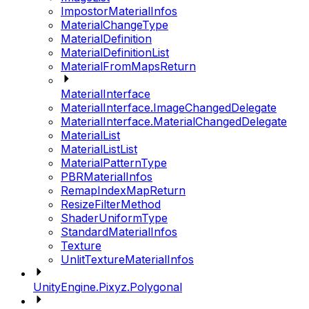
ImpostorMaterialInfos
MaterialChangeType
MaterialDefinition
MaterialDefinitionList
MaterialFromMapsReturn
MaterialInterface
MaterialInterface.ImageChangedDelegate
MaterialInterface.MaterialChangedDelegate
MaterialList
MaterialListList
MaterialPatternType
PBRMaterialInfos
RemapIndexMapReturn
ResizeFilterMethod
ShaderUniformType
StandardMaterialInfos
Texture
UnlitTextureMaterialInfos
UnityEngine.Pixyz.Polygonal