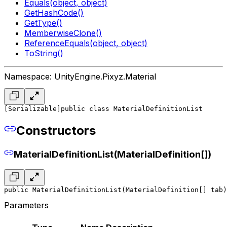
Equals(object, object)
GetHashCode()
GetType()
MemberwiseClone()
ReferenceEquals(object, object)
ToString()
Namespace: UnityEngine.Pixyz.Material
[Serializable]
public class MaterialDefinitionList
Constructors
MaterialDefinitionList(MaterialDefinition[])
public MaterialDefinitionList(MaterialDefinition[] tab)
Parameters