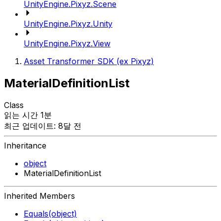
UnityEngine.Pixyz.Scene
UnityEngine.Pixyz.Unity
UnityEngine.Pixyz.View
Asset Transformer SDK (ex Pixyz)
MaterialDefinitionList
Class
읽는 시간 1분
최근 업데이트: 8달 전
Inheritance
object
MaterialDefinitionList
Inherited Members
Equals(object)