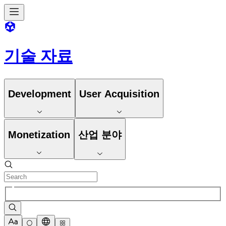
기술 자료
Development
User Acquisition
Monetization
산업 분야