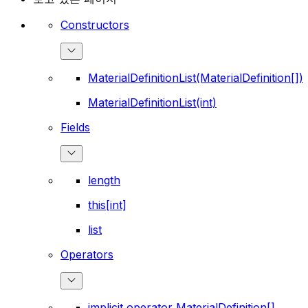
Constructors
MaterialDefinitionList(MaterialDefinition[])
MaterialDefinitionList(int)
Fields
length
this[int]
list
Operators
implicit operator MaterialDefinition[]