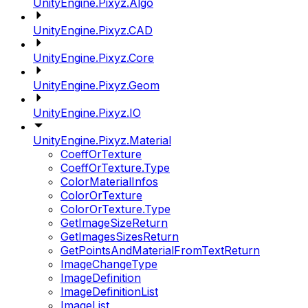
UnityEngine.Pixyz.Algo
UnityEngine.Pixyz.CAD
UnityEngine.Pixyz.Core
UnityEngine.Pixyz.Geom
UnityEngine.Pixyz.IO
UnityEngine.Pixyz.Material
CoeffOrTexture
CoeffOrTexture.Type
ColorMaterialInfos
ColorOrTexture
ColorOrTexture.Type
GetImageSizeReturn
GetImagesSizesReturn
GetPointsAndMaterialFromTextReturn
ImageChangeType
ImageDefinition
ImageDefinitionList
ImageList