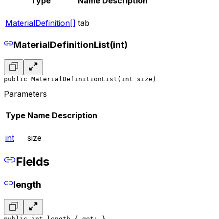
Type
Name
Description
MaterialDefinition[]
tab
MaterialDefinitionList(int)
public MaterialDefinitionList(int size)
Parameters
Type
Name
Description
int
size
Fields
length
public int length { get; }