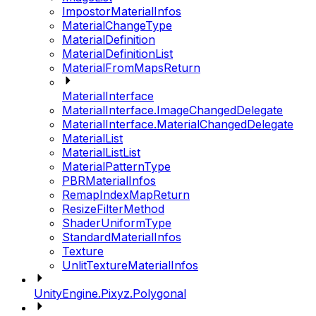
ImpostorMaterialInfos
MaterialChangeType
MaterialDefinition
MaterialDefinitionList
MaterialFromMapsReturn
MaterialInterface
MaterialInterface.ImageChangedDelegate
MaterialInterface.MaterialChangedDelegate
MaterialList
MaterialListList
MaterialPatternType
PBRMaterialInfos
RemapIndexMapReturn
ResizeFilterMethod
ShaderUniformType
StandardMaterialInfos
Texture
UnlitTextureMaterialInfos
UnityEngine.Pixyz.Polygonal