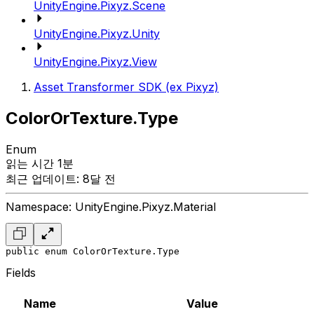
UnityEngine.Pixyz.Scene
UnityEngine.Pixyz.Unity
UnityEngine.Pixyz.View
Asset Transformer SDK (ex Pixyz)
ColorOrTexture.Type
Enum
읽는 시간 1분
최근 업데이트: 8달 전
Namespace: UnityEngine.Pixyz.Material
public enum ColorOrTexture.Type
Fields
Name
Value