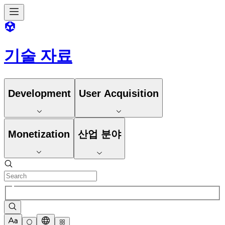
기술 자료
Development
User Acquisition
Monetization
산업 분야