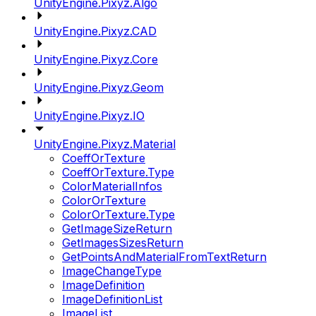
UnityEngine.Pixyz.Algo
UnityEngine.Pixyz.CAD
UnityEngine.Pixyz.Core
UnityEngine.Pixyz.Geom
UnityEngine.Pixyz.IO
UnityEngine.Pixyz.Material
CoeffOrTexture
CoeffOrTexture.Type
ColorMaterialInfos
ColorOrTexture
ColorOrTexture.Type
GetImageSizeReturn
GetImagesSizesReturn
GetPointsAndMaterialFromTextReturn
ImageChangeType
ImageDefinition
ImageDefinitionList
ImageList