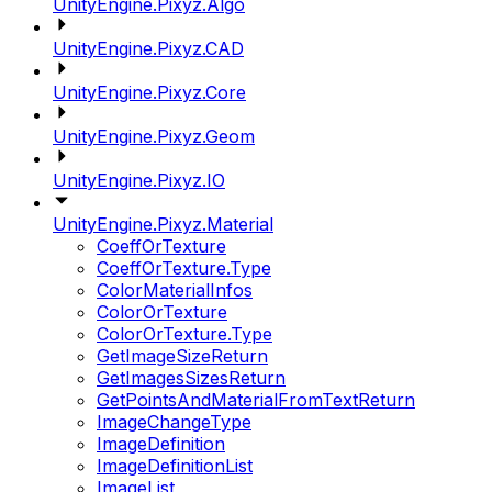
UnityEngine.Pixyz.Algo
UnityEngine.Pixyz.CAD
UnityEngine.Pixyz.Core
UnityEngine.Pixyz.Geom
UnityEngine.Pixyz.IO
UnityEngine.Pixyz.Material
CoeffOrTexture
CoeffOrTexture.Type
ColorMaterialInfos
ColorOrTexture
ColorOrTexture.Type
GetImageSizeReturn
GetImagesSizesReturn
GetPointsAndMaterialFromTextReturn
ImageChangeType
ImageDefinition
ImageDefinitionList
ImageList