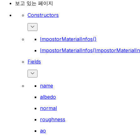
보고 있는 페이지
Constructors
ImpostorMaterialInfos()
ImpostorMaterialInfos(ImpostorMaterialIn
Fields
name
albedo
normal
roughness
ao