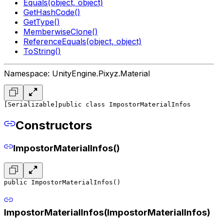
Equals(object, object)
GetHashCode()
GetType()
MemberwiseClone()
ReferenceEquals(object, object)
ToString()
Namespace: UnityEngine.Pixyz.Material
[Serializable]
public class ImpostorMaterialInfos
Constructors
ImpostorMaterialInfos()
public ImpostorMaterialInfos()
ImpostorMaterialInfos(ImpostorMaterialInfos)