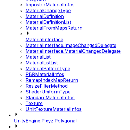
ImpostorMaterialInfos
MaterialChangeType
MaterialDefinition
MaterialDefinitionList
MaterialFromMapsReturn
MaterialInterface
MaterialInterface.ImageChangedDelegate
MaterialInterface.MaterialChangedDelegate
MaterialList
MaterialListList
MaterialPatternType
PBRMaterialInfos
RemapIndexMapReturn
ResizeFilterMethod
ShaderUniformType
StandardMaterialInfos
Texture
UnlitTextureMaterialInfos
UnityEngine.Pixyz.Polygonal