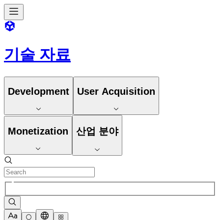
기술 자료
Development
User Acquisition
Monetization
산업 분야