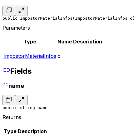
public ImpostorMaterialInfos(ImpostorMaterialInfos o)
Parameters
Type
Name
Description
ImpostorMaterialInfos
o
Fields
name
public string name
Returns
Type
Description