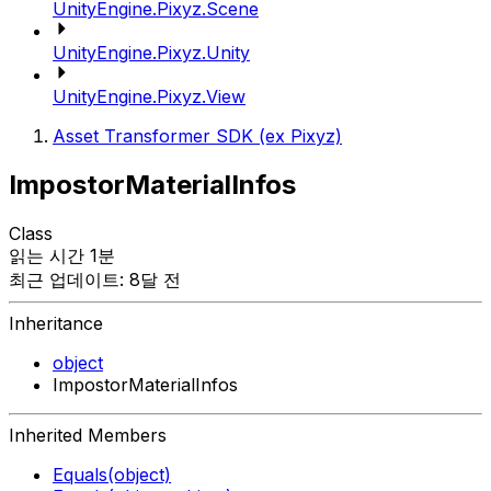
UnityEngine.Pixyz.Scene
UnityEngine.Pixyz.Unity
UnityEngine.Pixyz.View
Asset Transformer SDK (ex Pixyz)
ImpostorMaterialInfos
Class
읽는 시간 1분
최근 업데이트: 8달 전
Inheritance
object
ImpostorMaterialInfos
Inherited Members
Equals(object)