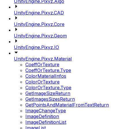
UnityEngine.Pixyz.Algo
UnityEngine.Pixyz.CAD
UnityEngine.Pixyz.Core
UnityEngine.Pixyz.Geom
UnityEngine.Pixyz.IO
UnityEngine.Pixyz.Material
CoeffOrTexture
CoeffOrTexture.Type
ColorMaterialInfos
ColorOrTexture
ColorOrTexture.Type
GetImageSizeReturn
GetImagesSizesReturn
GetPointsAndMaterialFromTextReturn
ImageChangeType
ImageDefinition
ImageDefinitionList
ImageList