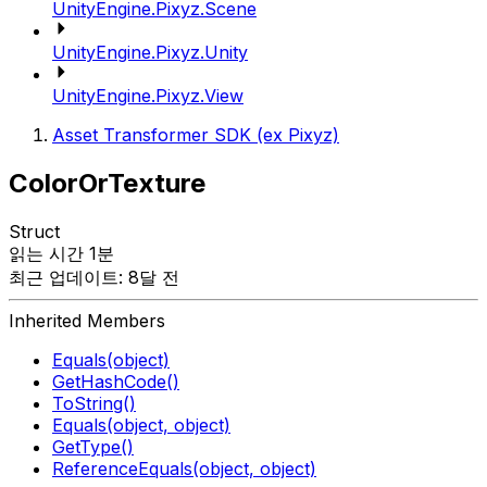
UnityEngine.Pixyz.Scene
UnityEngine.Pixyz.Unity
UnityEngine.Pixyz.View
Asset Transformer SDK (ex Pixyz)
ColorOrTexture
Struct
읽는 시간 1분
최근 업데이트: 8달 전
Inherited Members
Equals(object)
GetHashCode()
ToString()
Equals(object, object)
GetType()
ReferenceEquals(object, object)