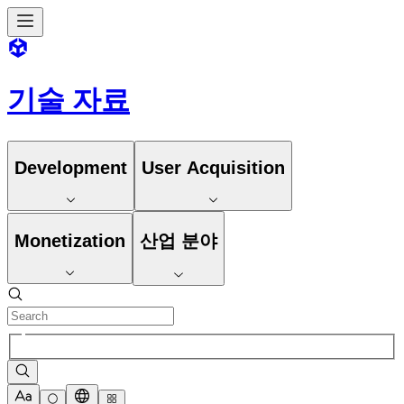
기술 자료
Development
User Acquisition
Monetization
산업 분야