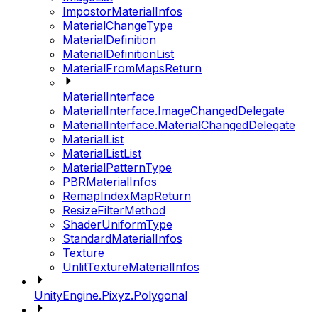
ImpostorMaterialInfos
MaterialChangeType
MaterialDefinition
MaterialDefinitionList
MaterialFromMapsReturn
MaterialInterface
MaterialInterface.ImageChangedDelegate
MaterialInterface.MaterialChangedDelegate
MaterialList
MaterialListList
MaterialPatternType
PBRMaterialInfos
RemapIndexMapReturn
ResizeFilterMethod
ShaderUniformType
StandardMaterialInfos
Texture
UnlitTextureMaterialInfos
UnityEngine.Pixyz.Polygonal