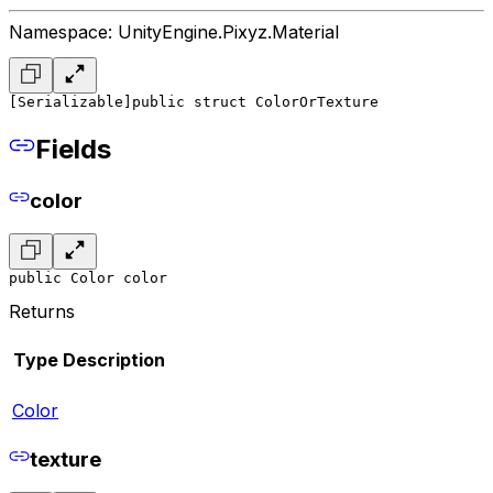
Namespace: UnityEngine.Pixyz.Material
[Serializable]
public struct ColorOrTexture
Fields
color
public Color color
Returns
Type
Description
Color
texture