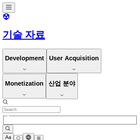
기술 자료
Development
User Acquisition
Monetization
산업 분야