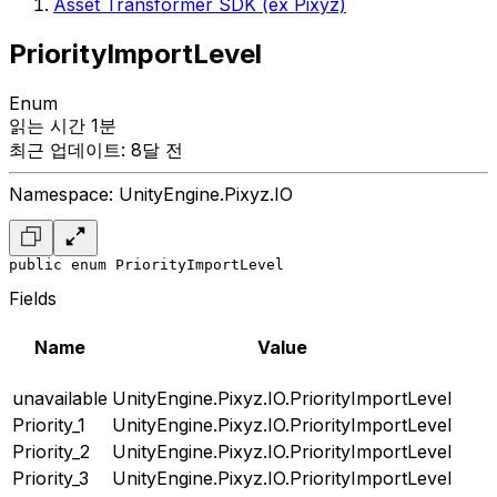
Asset Transformer SDK (ex Pixyz)
PriorityImportLevel
Enum
읽는 시간 1분
최근 업데이트: 8달 전
Namespace: UnityEngine.Pixyz.IO
public enum PriorityImportLevel
Fields
Name
Value
unavailable
UnityEngine.Pixyz.IO.PriorityImportLevel
Priority_1
UnityEngine.Pixyz.IO.PriorityImportLevel
Priority_2
UnityEngine.Pixyz.IO.PriorityImportLevel
Priority_3
UnityEngine.Pixyz.IO.PriorityImportLevel