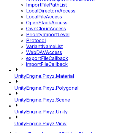
ImportFilePathList
LocalDirectoryAccess
LocalFileAccess
OpenStackAccess
OwnCloudAccess
PriorityImportLevel
Protocol
VariantNameList
WebDAVAccess
exportFileCallback
importFileCallback
UnityEngine.Pixyz.Material
UnityEngine.Pixyz.Polygonal
UnityEngine.Pixyz.Scene
UnityEngine.Pixyz.Unity
UnityEngine.Pixyz.View