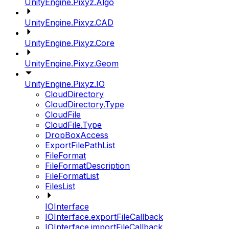
UnityEngine.Pixyz.Algo
UnityEngine.Pixyz.CAD
UnityEngine.Pixyz.Core
UnityEngine.Pixyz.Geom
UnityEngine.Pixyz.IO
CloudDirectory
CloudDirectory.Type
CloudFile
CloudFile.Type
DropBoxAccess
ExportFilePathList
FileFormat
FileFormatDescription
FileFormatList
FilesList
IOInterface
IOInterface.exportFileCallback
IOInterface.importFileCallback