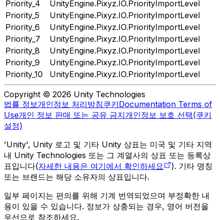
Priority_4
UnityEngine.Pixyz.IO.PriorityImportLevel
Priority_5
UnityEngine.Pixyz.IO.PriorityImportLevel
Priority_6
UnityEngine.Pixyz.IO.PriorityImportLevel
Priority_7
UnityEngine.Pixyz.IO.PriorityImportLevel
Priority_8
UnityEngine.Pixyz.IO.PriorityImportLevel
Priority_9
UnityEngine.Pixyz.IO.PriorityImportLevel
Priority_10
UnityEngine.Pixyz.IO.PriorityImportLevel
Copyright © 2026 Unity Technologies
법률 정보
개인정보 처리방침
쿠키
Documentation Terms of
Use
개인 정보 판매 또는 공유 금지
개인정보 보호 선택(쿠키
설정)
'Unity', Unity 로고 및 기타 Unity 상표는 미국 및 기타 지역
내 Unity Technologies 또는 그 계열사의 상표 또는 등록상
표입니다(
자세한 내용은 여기에서 확인하세요
). 기타 명칭
또는 브랜드는 해당 소유자의 상표입니다.
일부 페이지는 편의를 위해 기계 번역되었으며 부정확한 내
용이 있을 수 있습니다. 정보가 상충되는 경우, 영어 버전을
우선으로 참조하세요.