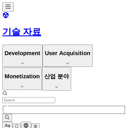
기술 자료
Development
User Acquisition
Monetization
산업 분야