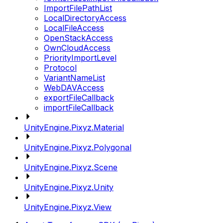
ImportFilePathList
LocalDirectoryAccess
LocalFileAccess
OpenStackAccess
OwnCloudAccess
PriorityImportLevel
Protocol
VariantNameList
WebDAVAccess
exportFileCallback
importFileCallback
UnityEngine.Pixyz.Material
UnityEngine.Pixyz.Polygonal
UnityEngine.Pixyz.Scene
UnityEngine.Pixyz.Unity
UnityEngine.Pixyz.View