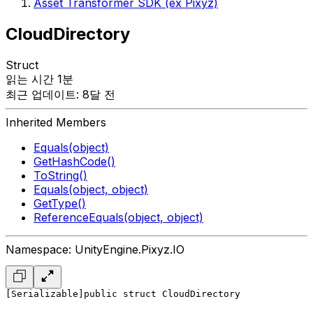
Asset Transformer SDK (ex Pixyz)
CloudDirectory
Struct
읽는 시간 1분
최근 업데이트: 8달 전
Inherited Members
Equals(object)
GetHashCode()
ToString()
Equals(object, object)
GetType()
ReferenceEquals(object, object)
Namespace: UnityEngine.Pixyz.IO
[Serializable]
public struct CloudDirectory