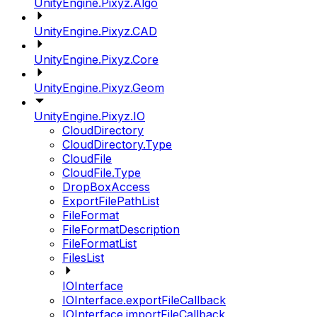
UnityEngine.Pixyz.Algo
UnityEngine.Pixyz.CAD
UnityEngine.Pixyz.Core
UnityEngine.Pixyz.Geom
UnityEngine.Pixyz.IO
CloudDirectory
CloudDirectory.Type
CloudFile
CloudFile.Type
DropBoxAccess
ExportFilePathList
FileFormat
FileFormatDescription
FileFormatList
FilesList
IOInterface
IOInterface.exportFileCallback
IOInterface.importFileCallback