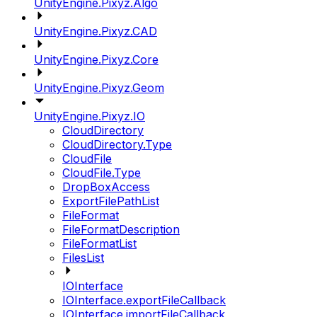
UnityEngine.Pixyz.Algo
UnityEngine.Pixyz.CAD
UnityEngine.Pixyz.Core
UnityEngine.Pixyz.Geom
UnityEngine.Pixyz.IO
CloudDirectory
CloudDirectory.Type
CloudFile
CloudFile.Type
DropBoxAccess
ExportFilePathList
FileFormat
FileFormatDescription
FileFormatList
FilesList
IOInterface
IOInterface.exportFileCallback
IOInterface.importFileCallback