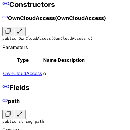
Constructors
OwnCloudAccess(OwnCloudAccess)
public OwnCloudAccess(OwnCloudAccess o)
Parameters
Type
Name
Description
OwnCloudAccess
o
Fields
path
public string path