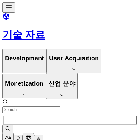
기술 자료
Development
User Acquisition
Monetization
산업 분야