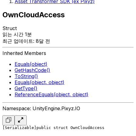
Asset Transformer SDK (ex Pixyz)
OwnCloudAccess
Struct
읽는 시간 1분
최근 업데이트: 8달 전
Inherited Members
Equals(object)
GetHashCode()
ToString()
Equals(object, object)
GetType()
ReferenceEquals(object, object)
Namespace: UnityEngine.Pixyz.IO
[Serializable]
public struct OwnCloudAccess