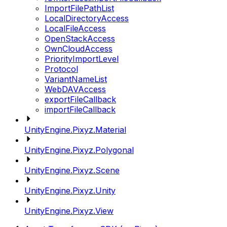
ImportFilePathList
LocalDirectoryAccess
LocalFileAccess
OpenStackAccess
OwnCloudAccess
PriorityImportLevel
Protocol
VariantNameList
WebDAVAccess
exportFileCallback
importFileCallback
UnityEngine.Pixyz.Material
UnityEngine.Pixyz.Polygonal
UnityEngine.Pixyz.Scene
UnityEngine.Pixyz.Unity
UnityEngine.Pixyz.View