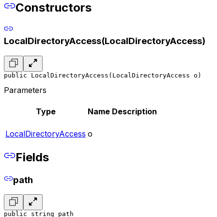
Constructors
LocalDirectoryAccess(LocalDirectoryAccess)
public LocalDirectoryAccess(LocalDirectoryAccess o)
Parameters
Type
Name
Description
LocalDirectoryAccess
o
Fields
path
public string path