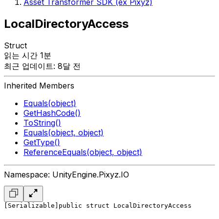
Asset Transformer SDK (ex Pixyz)
LocalDirectoryAccess
Struct
읽는 시간 1분
최근 업데이트: 8달 전
Inherited Members
Equals(object)
GetHashCode()
ToString()
Equals(object, object)
GetType()
ReferenceEquals(object, object)
Namespace: UnityEngine.Pixyz.IO
[Serializable]
public struct LocalDirectoryAccess