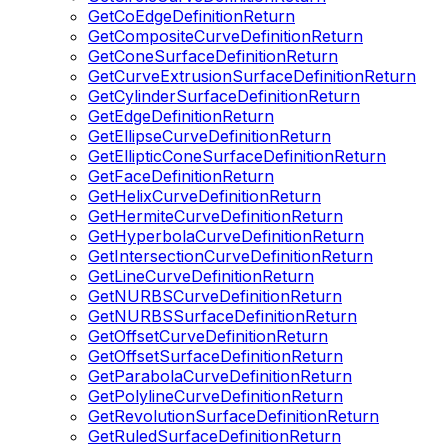
GetCoEdgeDefinitionReturn
GetCompositeCurveDefinitionReturn
GetConeSurfaceDefinitionReturn
GetCurveExtrusionSurfaceDefinitionReturn
GetCylinderSurfaceDefinitionReturn
GetEdgeDefinitionReturn
GetEllipseCurveDefinitionReturn
GetEllipticConeSurfaceDefinitionReturn
GetFaceDefinitionReturn
GetHelixCurveDefinitionReturn
GetHermiteCurveDefinitionReturn
GetHyperbolaCurveDefinitionReturn
GetIntersectionCurveDefinitionReturn
GetLineCurveDefinitionReturn
GetNURBSCurveDefinitionReturn
GetNURBSSurfaceDefinitionReturn
GetOffsetCurveDefinitionReturn
GetOffsetSurfaceDefinitionReturn
GetParabolaCurveDefinitionReturn
GetPolylineCurveDefinitionReturn
GetRevolutionSurfaceDefinitionReturn
GetRuledSurfaceDefinitionReturn