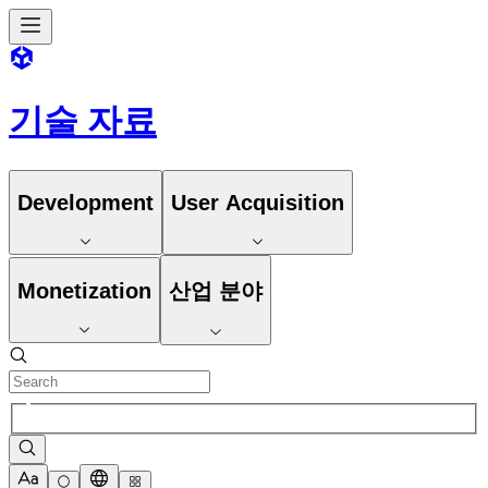
기술 자료
Development
User Acquisition
Monetization
산업 분야