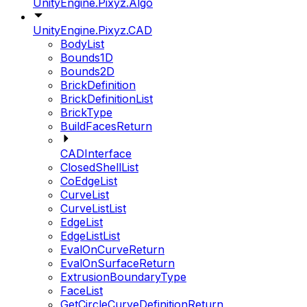
UnityEngine.Pixyz.Algo
UnityEngine.Pixyz.CAD
BodyList
Bounds1D
Bounds2D
BrickDefinition
BrickDefinitionList
BrickType
BuildFacesReturn
CADInterface
ClosedShellList
CoEdgeList
CurveList
CurveListList
EdgeList
EdgeListList
EvalOnCurveReturn
EvalOnSurfaceReturn
ExtrusionBoundaryType
FaceList
GetCircleCurveDefinitionReturn