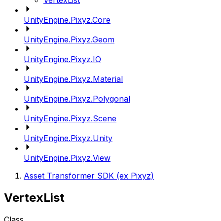
VertexList
UnityEngine.Pixyz.Core
UnityEngine.Pixyz.Geom
UnityEngine.Pixyz.IO
UnityEngine.Pixyz.Material
UnityEngine.Pixyz.Polygonal
UnityEngine.Pixyz.Scene
UnityEngine.Pixyz.Unity
UnityEngine.Pixyz.View
Asset Transformer SDK (ex Pixyz)
VertexList
Class