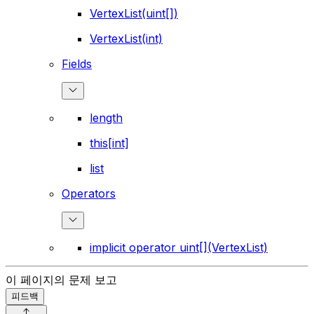
VertexList(uint[])
VertexList(int)
Fields
length
this[int]
list
Operators
implicit operator uint[](VertexList)
이 페이지의 문제 보고
피드백