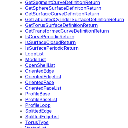
GetSegmentCurveDefinitionReturn
GetSphereSurfaceDefinitionReturn
GetSurfacicCurveDefinitionReturn
GetTabulatedCylinderSurfaceDefinitionReturn
GetTorusSurfaceDefinitionReturn
GetTransformedCurveDefinitionReturn
IsCurvePeriodicReturn
IsSurfaceClosedReturn
IsSurfacePeriodicReturn
LoopList
ModelList
OpenShellList
OrientedEdge
OrientedEdgeList
OrientedFace
OrientedFaceList
ProfileBase
ProfileBaseList
ProfileLoop
SplittedEdge
SplittedEdgeList
TorusType