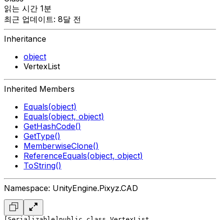
읽는 시간 1분
최근 업데이트: 8달 전
Inheritance
object
VertexList
Inherited Members
Equals(object)
Equals(object, object)
GetHashCode()
GetType()
MemberwiseClone()
ReferenceEquals(object, object)
ToString()
Namespace: UnityEngine.Pixyz.CAD
[Serializable]
public class VertexList