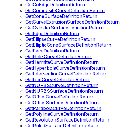
GetCoEdgeDefinitionReturn
GetCompositeCurveDefinitionReturn
GetConeSurfaceDefinitionReturn
GetCurveExtrusionSurfaceDefinitionReturn
GetCylinderSurfaceDefinitionReturn
GetEdgeDefinitionReturn
GetEllipseCurveDefinitionReturn
GetEllipticConeSurfaceDefinitionReturn
GetFaceDefinitionReturn
GetHelixCurveDefinitionReturn
GetHermiteCurveDefinitionReturn
GetHyperbolaCurveDefinitionReturn
GetIntersectionCurveDefinitionReturn
GetLineCurveDefinitionReturn
GetNURBSCurveDefinitionReturn
GetNURBSSurfaceDefinitionReturn
GetOffsetCurveDefinitionReturn
GetOffsetSurfaceDefinitionReturn
GetParabolaCurveDefinitionReturn
GetPolylineCurveDefinitionReturn
GetRevolutionSurfaceDefinitionReturn
GetRuledSurfaceDefinitionReturn