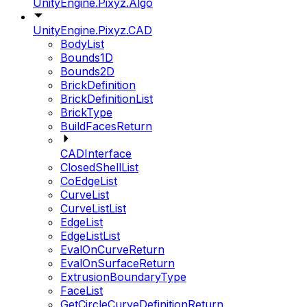
UnityEngine.Pixyz.Algo
UnityEngine.Pixyz.CAD
BodyList
Bounds1D
Bounds2D
BrickDefinition
BrickDefinitionList
BrickType
BuildFacesReturn
CADInterface
ClosedShellList
CoEdgeList
CurveList
CurveListList
EdgeList
EdgeListList
EvalOnCurveReturn
EvalOnSurfaceReturn
ExtrusionBoundaryType
FaceList
GetCircleCurveDefinitionReturn