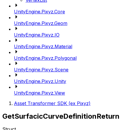
VertexList
UnityEngine.Pixyz.Core
UnityEngine.Pixyz.Geom
UnityEngine.Pixyz.IO
UnityEngine.Pixyz.Material
UnityEngine.Pixyz.Polygonal
UnityEngine.Pixyz.Scene
UnityEngine.Pixyz.Unity
UnityEngine.Pixyz.View
Asset Transformer SDK (ex Pixyz)
GetSurfacicCurveDefinitionReturn
Struct