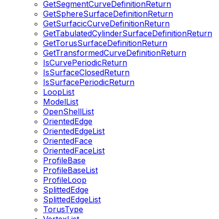
GetSegmentCurveDefinitionReturn
GetSphereSurfaceDefinitionReturn
GetSurfacicCurveDefinitionReturn
GetTabulatedCylinderSurfaceDefinitionReturn
GetTorusSurfaceDefinitionReturn
GetTransformedCurveDefinitionReturn
IsCurvePeriodicReturn
IsSurfaceClosedReturn
IsSurfacePeriodicReturn
LoopList
ModelList
OpenShellList
OrientedEdge
OrientedEdgeList
OrientedFace
OrientedFaceList
ProfileBase
ProfileBaseList
ProfileLoop
SplittedEdge
SplittedEdgeList
TorusType