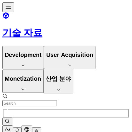
기술 자료
Development
User Acquisition
Monetization
산업 분야