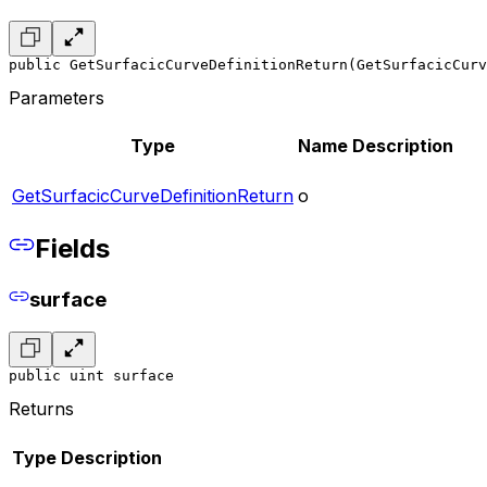
public GetSurfacicCurveDefinitionReturn(GetSurfacicCur
Parameters
Type
Name
Description
GetSurfacicCurveDefinitionReturn
o
Fields
surface
public uint surface
Returns
Type
Description