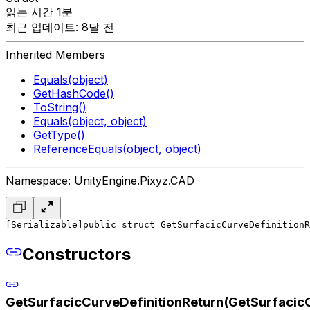
읽는 시간 1분
최근 업데이트: 8달 전
Inherited Members
Equals(object)
GetHashCode()
ToString()
Equals(object, object)
GetType()
ReferenceEquals(object, object)
Namespace: UnityEngine.Pixyz.CAD
[Serializable]
public struct GetSurfacicCurveDefinitionR
Constructors
GetSurfacicCurveDefinitionReturn(GetSurfacicC