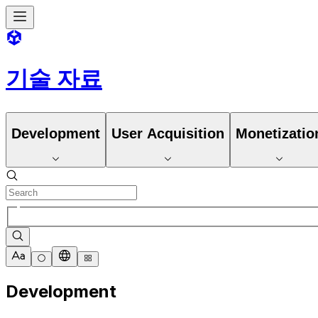
기술 자료
Development
User Acquisition
Monetizatio
Development