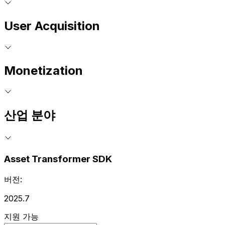
User Acquisition
Monetization
산업 분야
Asset Transformer SDK
버전:
2025.7
지원 가능