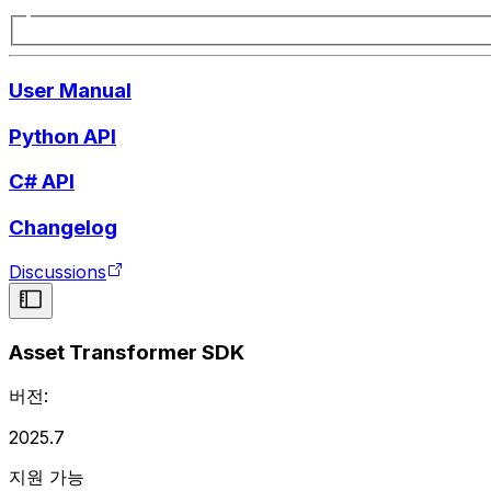
User Manual
Python API
C# API
Changelog
Discussions
Asset Transformer SDK
버전:
2025.7
지원 가능