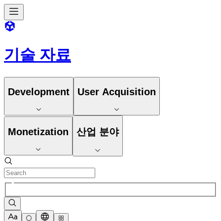
기술 자료
Development
User Acquisition
Monetization
산업 분야