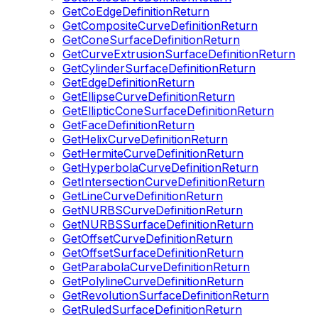
GetCoEdgeDefinitionReturn
GetCompositeCurveDefinitionReturn
GetConeSurfaceDefinitionReturn
GetCurveExtrusionSurfaceDefinitionReturn
GetCylinderSurfaceDefinitionReturn
GetEdgeDefinitionReturn
GetEllipseCurveDefinitionReturn
GetEllipticConeSurfaceDefinitionReturn
GetFaceDefinitionReturn
GetHelixCurveDefinitionReturn
GetHermiteCurveDefinitionReturn
GetHyperbolaCurveDefinitionReturn
GetIntersectionCurveDefinitionReturn
GetLineCurveDefinitionReturn
GetNURBSCurveDefinitionReturn
GetNURBSSurfaceDefinitionReturn
GetOffsetCurveDefinitionReturn
GetOffsetSurfaceDefinitionReturn
GetParabolaCurveDefinitionReturn
GetPolylineCurveDefinitionReturn
GetRevolutionSurfaceDefinitionReturn
GetRuledSurfaceDefinitionReturn