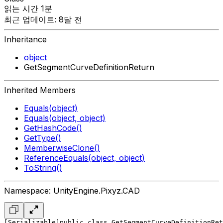
읽는 시간 1분
최근 업데이트: 8달 전
Inheritance
object
GetSegmentCurveDefinitionReturn
Inherited Members
Equals(object)
Equals(object, object)
GetHashCode()
GetType()
MemberwiseClone()
ReferenceEquals(object, object)
ToString()
Namespace: UnityEngine.Pixyz.CAD
[Serializable]
public class GetSegmentCurveDefinitionRet