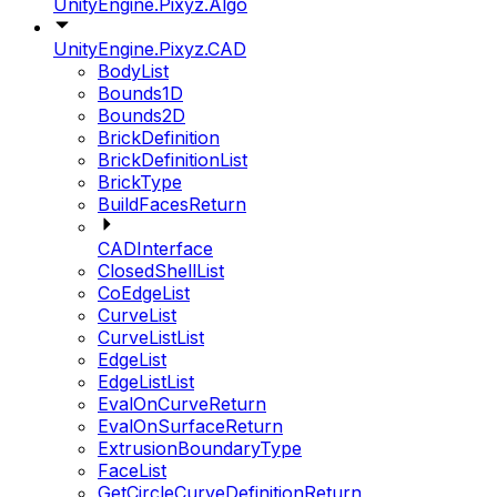
UnityEngine.Pixyz.Algo
UnityEngine.Pixyz.CAD
BodyList
Bounds1D
Bounds2D
BrickDefinition
BrickDefinitionList
BrickType
BuildFacesReturn
CADInterface
ClosedShellList
CoEdgeList
CurveList
CurveListList
EdgeList
EdgeListList
EvalOnCurveReturn
EvalOnSurfaceReturn
ExtrusionBoundaryType
FaceList
GetCircleCurveDefinitionReturn