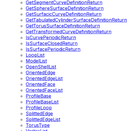
GetSegmentCurveDefinitionReturn
GetSphereSurfaceDefinitionReturn
GetSurfacicCurveDefinitionReturn
GetTabulatedCylinderSurfaceDefinitionReturn
GetTorusSurfaceDefinitionReturn
GetTransformedCurveDefinitionReturn
IsCurvePeriodicReturn
IsSurfaceClosedReturn
IsSurfacePeriodicReturn
LoopList
ModelList
OpenShellList
OrientedEdge
OrientedEdgeList
OrientedFace
OrientedFaceList
ProfileBase
ProfileBaseList
ProfileLoop
SplittedEdge
SplittedEdgeList
TorusType