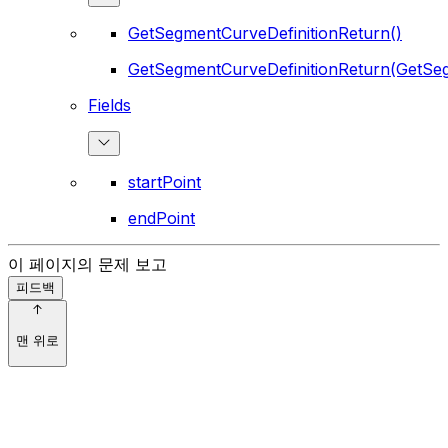
GetSegmentCurveDefinitionReturn()
GetSegmentCurveDefinitionReturn(GetSeg
Fields
startPoint
endPoint
이 페이지의 문제 보고
피드백
맨 위로