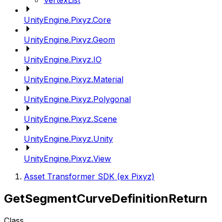
VertexList
UnityEngine.Pixyz.Core
UnityEngine.Pixyz.Geom
UnityEngine.Pixyz.IO
UnityEngine.Pixyz.Material
UnityEngine.Pixyz.Polygonal
UnityEngine.Pixyz.Scene
UnityEngine.Pixyz.Unity
UnityEngine.Pixyz.View
Asset Transformer SDK (ex Pixyz)
GetSegmentCurveDefinitionReturn
Class