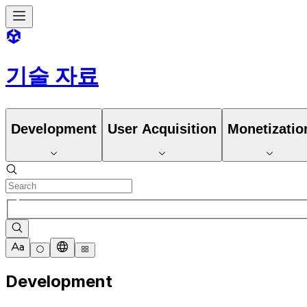
기술 자료
Development
User Acquisition
Monetizatio
Development