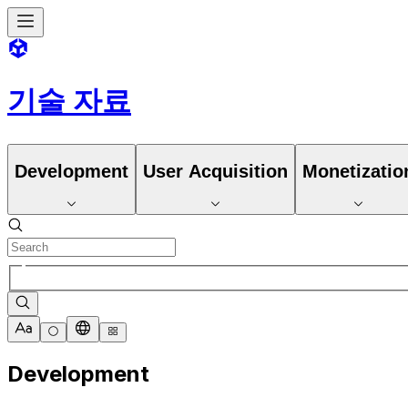
기술 자료
Development
User Acquisition
Monetizatio
Development