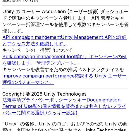
Unity の ユーザー Acquisition (ユーザー獲得) ダッシュボー
ドで稼働中のキャンペーンを管理します。API 管理とキャ
ンペーン一括管理ツールを使用して複数のキャンペーンを管
理します。
API campaign mangement
Unity Management APIの詳細
とアクセス方法を確認します。
キャンペーンの一括管理について
Bulk campaign management tool
学び、キャンペーンの例
を確認します。 管理テンプレート。
キャンペーンを改善するための推奨ベストプラクティスを
Improve campaign performance
確認する Unity ユーザー
獲得のパフォーマンス。
Copyright © 2026 Unity Technologies
法規事項
プライバシーポリシー
クッキー
Documentation
Terms of Use
私の個人情報を販売または共有しない
プライ
バシーに関する選択 (クッキー設定)
"Unity" の名称、Unity のロゴ、およびその他の Unity の商
標は、米国およびその他の国における Unity Technologies