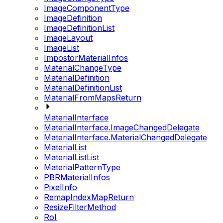
ImageComponentType
ImageDefinition
ImageDefinitionList
ImageLayout
ImageList
ImpostorMaterialInfos
MaterialChangeType
MaterialDefinition
MaterialDefinitionList
MaterialFromMapsReturn
MaterialInterface
MaterialInterface.ImageChangedDelegate
MaterialInterface.MaterialChangedDelegate
MaterialList
MaterialListList
MaterialPatternType
PBRMaterialInfos
PixelInfo
RemapIndexMapReturn
ResizeFilterMethod
RoI