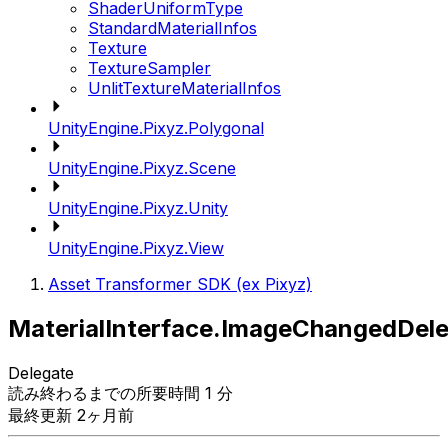
ShaderUniformType
StandardMaterialInfos
Texture
TextureSampler
UnlitTextureMaterialInfos
UnityEngine.Pixyz.Polygonal
UnityEngine.Pixyz.Scene
UnityEngine.Pixyz.Unity
UnityEngine.Pixyz.View
Asset Transformer SDK (ex Pixyz)
MaterialInterface.ImageChangedDel
Delegate
読み終わるまでの所要時間 1 分
最終更新 2ヶ月前