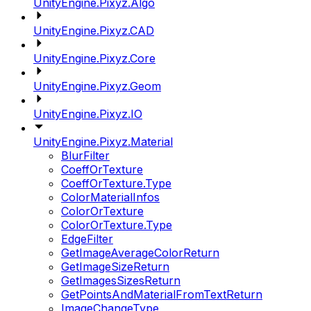
UnityEngine.Pixyz.Algo
UnityEngine.Pixyz.CAD
UnityEngine.Pixyz.Core
UnityEngine.Pixyz.Geom
UnityEngine.Pixyz.IO
UnityEngine.Pixyz.Material
BlurFilter
CoeffOrTexture
CoeffOrTexture.Type
ColorMaterialInfos
ColorOrTexture
ColorOrTexture.Type
EdgeFilter
GetImageAverageColorReturn
GetImageSizeReturn
GetImagesSizesReturn
GetPointsAndMaterialFromTextReturn
ImageChangeType