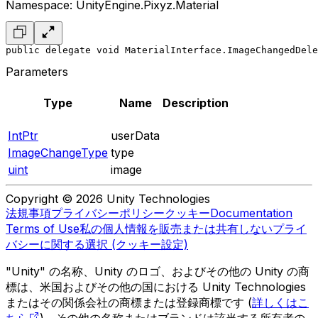
Namespace: UnityEngine.Pixyz.Material
public delegate void MaterialInterface.ImageChangedDele
Parameters
Type
Name
Description
IntPtr
userData
ImageChangeType
type
uint
image
Copyright © 2026 Unity Technologies
法規事項
プライバシーポリシー
クッキー
Documentation
Terms of Use
私の個人情報を販売または共有しない
プライ
バシーに関する選択 (クッキー設定)
"Unity" の名称、Unity のロゴ、およびその他の Unity の商
標は、米国およびその他の国における Unity Technologies
またはその関係会社の商標または登録商標です (
詳しくはこ
ちら
)。その他の名称またはブランドは該当する所有者の