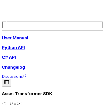
User Manual
Python API
C# API
Changelog
Discussions
Asset Transformer SDK
バージョン: