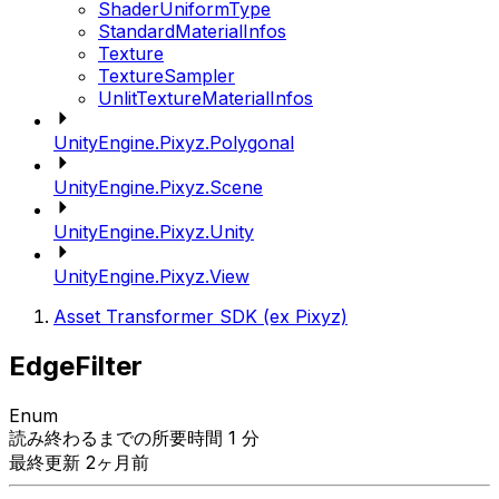
ShaderUniformType
StandardMaterialInfos
Texture
TextureSampler
UnlitTextureMaterialInfos
UnityEngine.Pixyz.Polygonal
UnityEngine.Pixyz.Scene
UnityEngine.Pixyz.Unity
UnityEngine.Pixyz.View
Asset Transformer SDK (ex Pixyz)
EdgeFilter
Enum
読み終わるまでの所要時間 1 分
最終更新 2ヶ月前