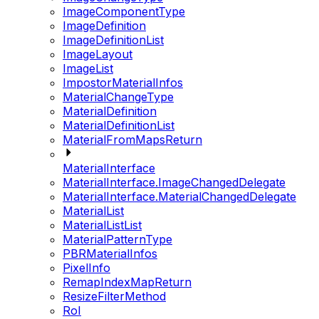
ImageComponentType
ImageDefinition
ImageDefinitionList
ImageLayout
ImageList
ImpostorMaterialInfos
MaterialChangeType
MaterialDefinition
MaterialDefinitionList
MaterialFromMapsReturn
MaterialInterface
MaterialInterface.ImageChangedDelegate
MaterialInterface.MaterialChangedDelegate
MaterialList
MaterialListList
MaterialPatternType
PBRMaterialInfos
PixelInfo
RemapIndexMapReturn
ResizeFilterMethod
RoI