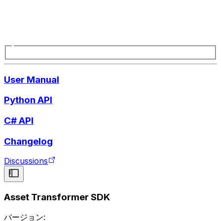
User Manual
Python API
C# API
Changelog
Discussions
Asset Transformer SDK
バージョン: