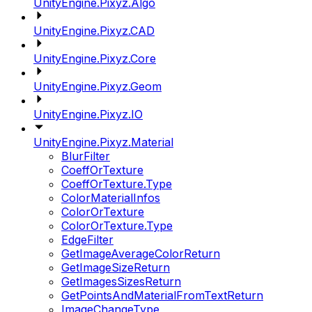
UnityEngine.Pixyz.Algo
UnityEngine.Pixyz.CAD
UnityEngine.Pixyz.Core
UnityEngine.Pixyz.Geom
UnityEngine.Pixyz.IO
UnityEngine.Pixyz.Material
BlurFilter
CoeffOrTexture
CoeffOrTexture.Type
ColorMaterialInfos
ColorOrTexture
ColorOrTexture.Type
EdgeFilter
GetImageAverageColorReturn
GetImageSizeReturn
GetImagesSizesReturn
GetPointsAndMaterialFromTextReturn
ImageChangeType