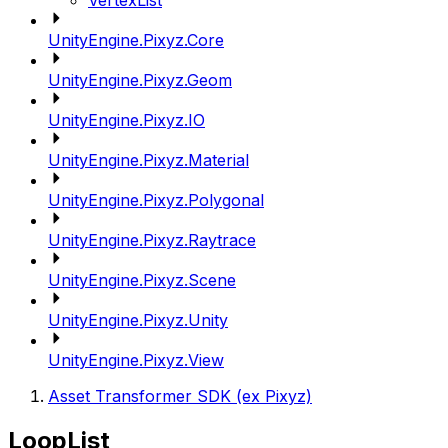
VertexList
UnityEngine.Pixyz.Core
UnityEngine.Pixyz.Geom
UnityEngine.Pixyz.IO
UnityEngine.Pixyz.Material
UnityEngine.Pixyz.Polygonal
UnityEngine.Pixyz.Raytrace
UnityEngine.Pixyz.Scene
UnityEngine.Pixyz.Unity
UnityEngine.Pixyz.View
Asset Transformer SDK (ex Pixyz)
LoopList