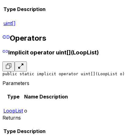
Type
Description
uint[]
Operators
implicit operator uint[](LoopList)
public static implicit operator uint[](LoopList o)
Parameters
Type
Name
Description
LoopList
o
Returns
Type
Description