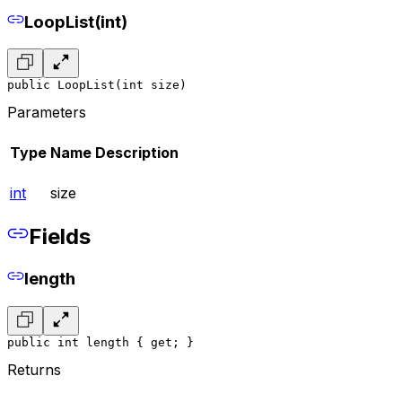
LoopList(int)
public LoopList(int size)
Parameters
Type
Name
Description
int
size
Fields
length
public int length { get; }
Returns