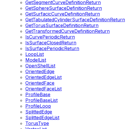
GetSegmentCurveDefinitionReturn
GetSphereSurfaceDefinitionReturn
GetSurfacicCurveDefinitionReturn
GetTabulatedCylinderSurfaceDefinitionReturn
GetTorusSurfaceDefinitionReturn
GetTransformedCurveDefinitionReturn
IsCurvePeriodicReturn
IsSurfaceClosedReturn
IsSurfacePeriodicReturn
LoopList
ModelList
OpenShellList
OrientedEdge
OrientedEdgeList
OrientedFace
OrientedFaceList
ProfileBase
ProfileBaseList
ProfileLoop
SplittedEdge
SplittedEdgeList
TorusType