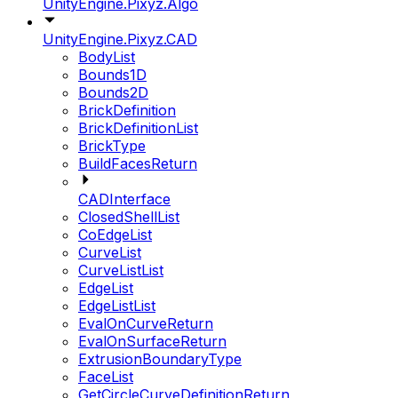
UnityEngine.Pixyz.Algo
UnityEngine.Pixyz.CAD
BodyList
Bounds1D
Bounds2D
BrickDefinition
BrickDefinitionList
BrickType
BuildFacesReturn
CADInterface
ClosedShellList
CoEdgeList
CurveList
CurveListList
EdgeList
EdgeListList
EvalOnCurveReturn
EvalOnSurfaceReturn
ExtrusionBoundaryType
FaceList
GetCircleCurveDefinitionReturn