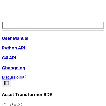
User Manual
Python API
C# API
Changelog
Discussions
Asset Transformer SDK
バージョン: