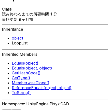
Class
読み終わるまでの所要時間 1 分
最終更新 8ヶ月前
Inheritance
object
LoopList
Inherited Members
Equals(object)
Equals(object, object)
GetHashCode()
GetType()
MemberwiseClone()
ReferenceEquals(object, object)
ToString()
Namespace: UnityEngine.Pixyz.CAD