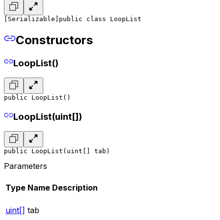
[Serializable]
public class LoopList
Constructors
LoopList()
public LoopList()
LoopList(uint[])
public LoopList(uint[] tab)
Parameters
Type
Name
Description
uint[]
tab