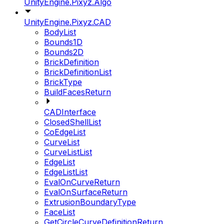
UnityEngine.Pixyz.Algo
UnityEngine.Pixyz.CAD
BodyList
Bounds1D
Bounds2D
BrickDefinition
BrickDefinitionList
BrickType
BuildFacesReturn
CADInterface
ClosedShellList
CoEdgeList
CurveList
CurveListList
EdgeList
EdgeListList
EvalOnCurveReturn
EvalOnSurfaceReturn
ExtrusionBoundaryType
FaceList
GetCircleCurveDefinitionReturn