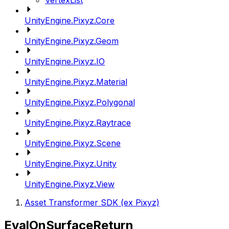
VertexList
UnityEngine.Pixyz.Core
UnityEngine.Pixyz.Geom
UnityEngine.Pixyz.IO
UnityEngine.Pixyz.Material
UnityEngine.Pixyz.Polygonal
UnityEngine.Pixyz.Raytrace
UnityEngine.Pixyz.Scene
UnityEngine.Pixyz.Unity
UnityEngine.Pixyz.View
Asset Transformer SDK (ex Pixyz)
EvalOnSurfaceReturn