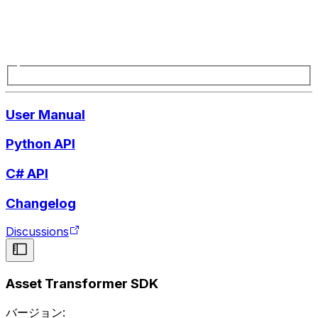
User Manual
Python API
C# API
Changelog
Discussions
Asset Transformer SDK
バージョン: