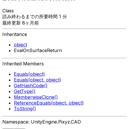
Class
読み終わるまでの所要時間 1 分
最終更新 8ヶ月前
Inheritance
object
EvalOnSurfaceReturn
Inherited Members
Equals(object)
Equals(object, object)
GetHashCode()
GetType()
MemberwiseClone()
ReferenceEquals(object, object)
ToString()
Namespace: UnityEngine.Pixyz.CAD