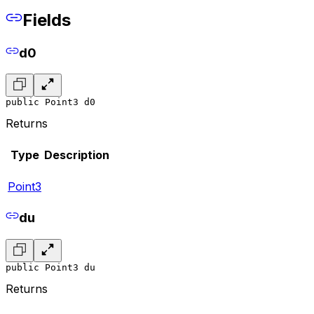
Fields
d0
public Point3 d0
Returns
Type
Description
Point3
du
public Point3 du
Returns