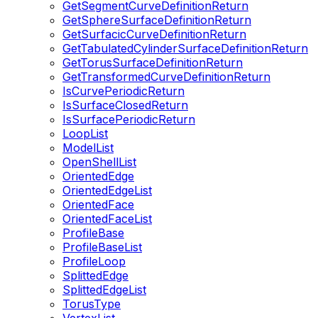
GetSegmentCurveDefinitionReturn
GetSphereSurfaceDefinitionReturn
GetSurfacicCurveDefinitionReturn
GetTabulatedCylinderSurfaceDefinitionReturn
GetTorusSurfaceDefinitionReturn
GetTransformedCurveDefinitionReturn
IsCurvePeriodicReturn
IsSurfaceClosedReturn
IsSurfacePeriodicReturn
LoopList
ModelList
OpenShellList
OrientedEdge
OrientedEdgeList
OrientedFace
OrientedFaceList
ProfileBase
ProfileBaseList
ProfileLoop
SplittedEdge
SplittedEdgeList
TorusType