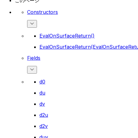
このページ
Constructors
EvalOnSurfaceReturn()
EvalOnSurfaceReturn(EvalOnSurfaceRet
Fields
d0
du
dv
d2u
d2v
duv