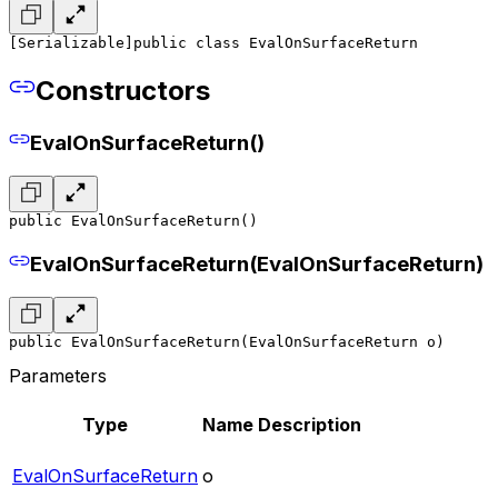
[Serializable]
public class EvalOnSurfaceReturn
Constructors
EvalOnSurfaceReturn()
public EvalOnSurfaceReturn()
EvalOnSurfaceReturn(EvalOnSurfaceReturn)
public EvalOnSurfaceReturn(EvalOnSurfaceReturn o)
Parameters
Type
Name
Description
EvalOnSurfaceReturn
o