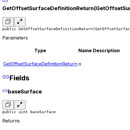
GetOffsetSurfaceDefinitionReturn(GetOffsetSur
public GetOffsetSurfaceDefinitionReturn(GetOffsetSurfa
Parameters
Type
Name
Description
GetOffsetSurfaceDefinitionReturn
o
Fields
baseSurface
public uint baseSurface
Returns