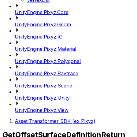
VertexList
UnityEngine.Pixyz.Core
UnityEngine.Pixyz.Geom
UnityEngine.Pixyz.IO
UnityEngine.Pixyz.Material
UnityEngine.Pixyz.Polygonal
UnityEngine.Pixyz.Raytrace
UnityEngine.Pixyz.Scene
UnityEngine.Pixyz.Unity
UnityEngine.Pixyz.View
Asset Transformer SDK (ex Pixyz)
GetOffsetSurfaceDefinitionReturn