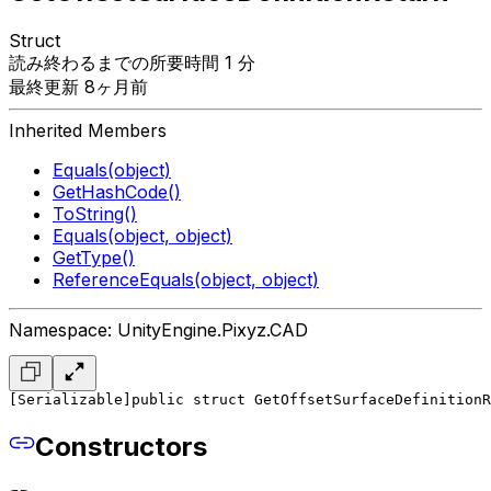
Struct
読み終わるまでの所要時間 1 分
最終更新 8ヶ月前
Inherited Members
Equals(object)
GetHashCode()
ToString()
Equals(object, object)
GetType()
ReferenceEquals(object, object)
Namespace: UnityEngine.Pixyz.CAD
[Serializable]
public struct GetOffsetSurfaceDefinitionR
Constructors