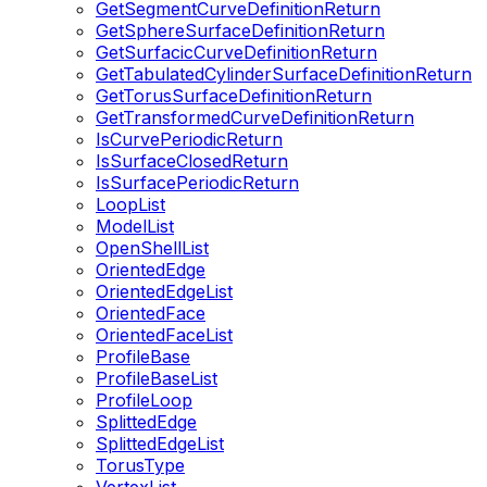
GetSegmentCurveDefinitionReturn
GetSphereSurfaceDefinitionReturn
GetSurfacicCurveDefinitionReturn
GetTabulatedCylinderSurfaceDefinitionReturn
GetTorusSurfaceDefinitionReturn
GetTransformedCurveDefinitionReturn
IsCurvePeriodicReturn
IsSurfaceClosedReturn
IsSurfacePeriodicReturn
LoopList
ModelList
OpenShellList
OrientedEdge
OrientedEdgeList
OrientedFace
OrientedFaceList
ProfileBase
ProfileBaseList
ProfileLoop
SplittedEdge
SplittedEdgeList
TorusType