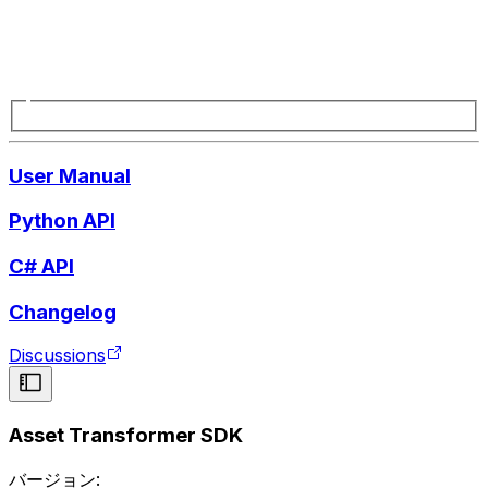
User Manual
Python API
C# API
Changelog
Discussions
Asset Transformer SDK
バージョン: