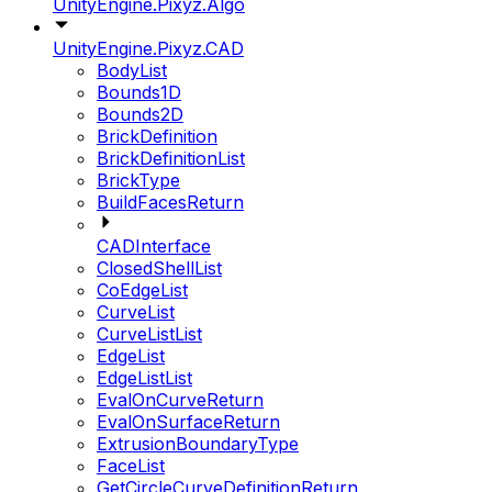
UnityEngine.Pixyz.Algo
UnityEngine.Pixyz.CAD
BodyList
Bounds1D
Bounds2D
BrickDefinition
BrickDefinitionList
BrickType
BuildFacesReturn
CADInterface
ClosedShellList
CoEdgeList
CurveList
CurveListList
EdgeList
EdgeListList
EvalOnCurveReturn
EvalOnSurfaceReturn
ExtrusionBoundaryType
FaceList
GetCircleCurveDefinitionReturn