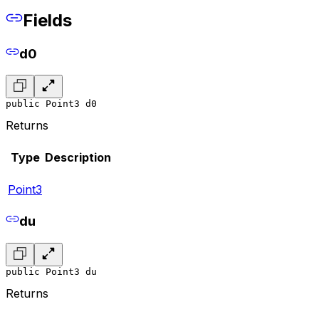
Fields
d0
public Point3 d0
Returns
Type
Description
Point3
du
public Point3 du
Returns