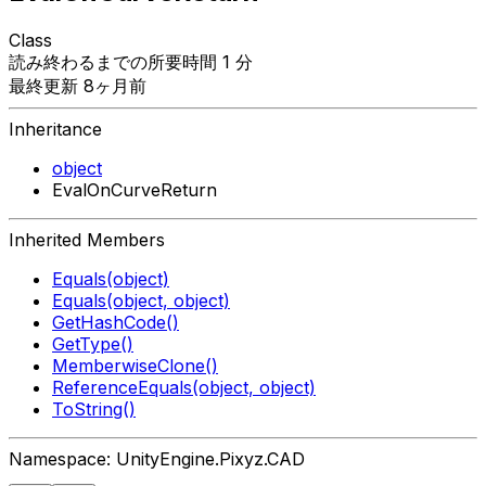
Class
読み終わるまでの所要時間 1 分
最終更新 8ヶ月前
Inheritance
object
EvalOnCurveReturn
Inherited Members
Equals(object)
Equals(object, object)
GetHashCode()
GetType()
MemberwiseClone()
ReferenceEquals(object, object)
ToString()
Namespace: UnityEngine.Pixyz.CAD