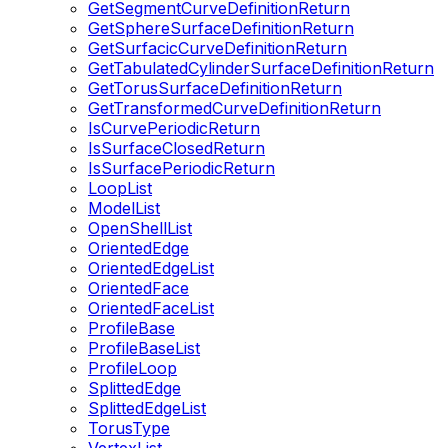
GetSegmentCurveDefinitionReturn
GetSphereSurfaceDefinitionReturn
GetSurfacicCurveDefinitionReturn
GetTabulatedCylinderSurfaceDefinitionReturn
GetTorusSurfaceDefinitionReturn
GetTransformedCurveDefinitionReturn
IsCurvePeriodicReturn
IsSurfaceClosedReturn
IsSurfacePeriodicReturn
LoopList
ModelList
OpenShellList
OrientedEdge
OrientedEdgeList
OrientedFace
OrientedFaceList
ProfileBase
ProfileBaseList
ProfileLoop
SplittedEdge
SplittedEdgeList
TorusType