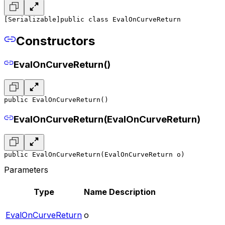
[Serializable]
public class EvalOnCurveReturn
Constructors
EvalOnCurveReturn()
public EvalOnCurveReturn()
EvalOnCurveReturn(EvalOnCurveReturn)
public EvalOnCurveReturn(EvalOnCurveReturn o)
Parameters
Type
Name
Description
EvalOnCurveReturn
o