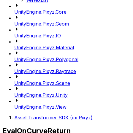
VertexList
UnityEngine.Pixyz.Core
UnityEngine.Pixyz.Geom
UnityEngine.Pixyz.IO
UnityEngine.Pixyz.Material
UnityEngine.Pixyz.Polygonal
UnityEngine.Pixyz.Raytrace
UnityEngine.Pixyz.Scene
UnityEngine.Pixyz.Unity
UnityEngine.Pixyz.View
Asset Transformer SDK (ex Pixyz)
EvalOnCurveReturn