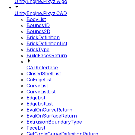
UnityEngine.Pixyz.Algo
UnityEngine.Pixyz.CAD
BodyList
Bounds1D
Bounds2D
BrickDefinition
BrickDefinitionList
BrickType
BuildFacesReturn
CADInterface
ClosedShellList
CoEdgeList
CurveList
CurveListList
EdgeList
EdgeListList
EvalOnCurveReturn
EvalOnSurfaceReturn
ExtrusionBoundaryType
FaceList
GetCircleCurveDefinitionReturn