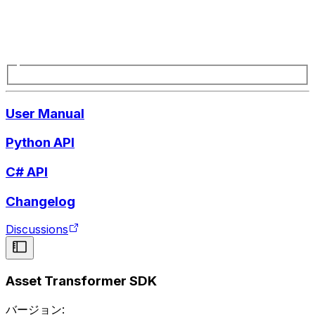
User Manual
Python API
C# API
Changelog
Discussions
Asset Transformer SDK
バージョン: