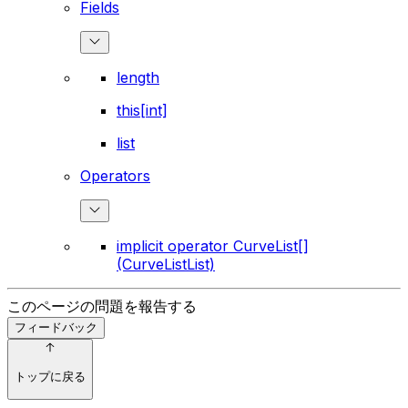
Fields
length
this[int]
list
Operators
implicit operator CurveList[]
(CurveListList)
このページの問題を報告する
フィードバック
トップに戻る