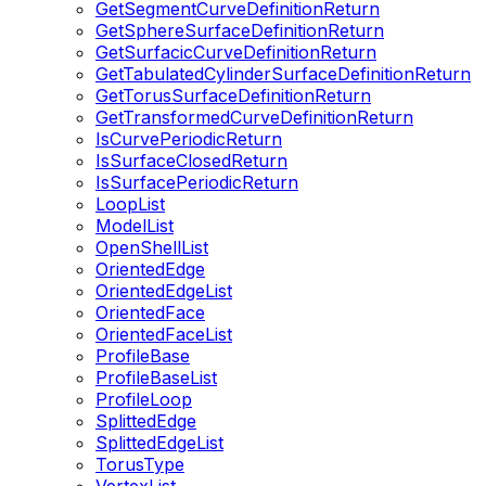
GetSegmentCurveDefinitionReturn
GetSphereSurfaceDefinitionReturn
GetSurfacicCurveDefinitionReturn
GetTabulatedCylinderSurfaceDefinitionReturn
GetTorusSurfaceDefinitionReturn
GetTransformedCurveDefinitionReturn
IsCurvePeriodicReturn
IsSurfaceClosedReturn
IsSurfacePeriodicReturn
LoopList
ModelList
OpenShellList
OrientedEdge
OrientedEdgeList
OrientedFace
OrientedFaceList
ProfileBase
ProfileBaseList
ProfileLoop
SplittedEdge
SplittedEdgeList
TorusType