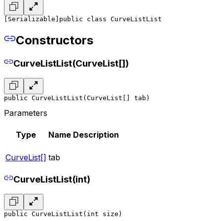
[Serializable]
public class CurveListList
Constructors
CurveListList(CurveList[])
public CurveListList(CurveList[] tab)
Parameters
Type
Name
Description
CurveList[]
tab
CurveListList(int)
public CurveListList(int size)