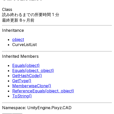
Class
読み終わるまでの所要時間 1 分
最終更新 8ヶ月前
Inheritance
object
CurveListList
Inherited Members
Equals(object)
Equals(object, object)
GetHashCode()
GetType()
MemberwiseClone()
ReferenceEquals(object, object)
ToString()
Namespace: UnityEngine.Pixyz.CAD