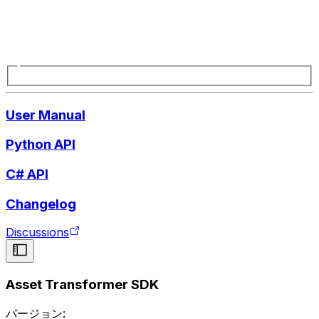
User Manual
Python API
C# API
Changelog
Discussions
Asset Transformer SDK
バージョン: