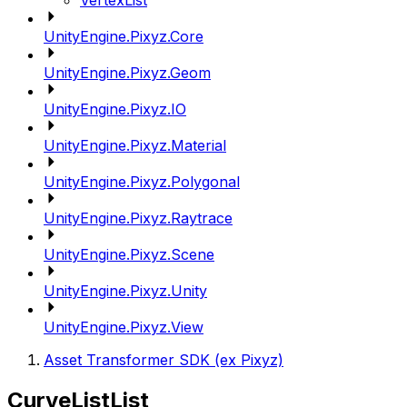
VertexList
UnityEngine.Pixyz.Core
UnityEngine.Pixyz.Geom
UnityEngine.Pixyz.IO
UnityEngine.Pixyz.Material
UnityEngine.Pixyz.Polygonal
UnityEngine.Pixyz.Raytrace
UnityEngine.Pixyz.Scene
UnityEngine.Pixyz.Unity
UnityEngine.Pixyz.View
Asset Transformer SDK (ex Pixyz)
CurveListList