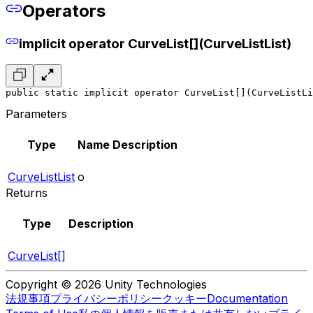
Operators
implicit operator CurveList[](CurveListList)
public static implicit operator CurveList[](CurveListLi
Parameters
Type
Name
Description
CurveListList
o
Returns
Type
Description
CurveList[]
Copyright © 2026 Unity Technologies
法規事項
プライバシーポリシー
クッキー
Documentation