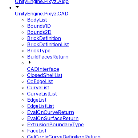
UnityEngine.Pixyz.Algo
UnityEngine.Pixyz.CAD
BodyList
Bounds1D
Bounds2D
BrickDefinition
BrickDefinitionList
BrickType
BuildFacesReturn
CADInterface
ClosedShellList
CoEdgeList
CurveList
CurveListList
EdgeList
EdgeListList
EvalOnCurveReturn
EvalOnSurfaceReturn
ExtrusionBoundaryType
FaceList
GetCircleCurveDefinitionReturn