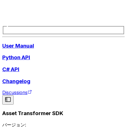
User Manual
Python API
C# API
Changelog
Discussions
Asset Transformer SDK
バージョン: