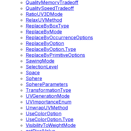
QualityMemoryTradeoff
QualitySpeedTradeoff
RatioUV3DMode
RelaxUVMethod
ReplaceByBoxType
ReplaceByMode
ReplaceByOccurrenceOptions
ReplaceByOption
ReplaceByOption.Type
ReplaceByPrimitiveOptions
SawingMode
SelectionLevel
Space
Sphere
SphereParameters
TransformationType
UVGenerationMode
UVImportanceEnum
UnwrapUVMethod
UseColorOption
UseColorOption.Type
VisibilityToWeightMode