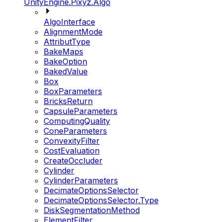
UnityEngine.Pixyz.Algo
AlgoInterface
AlignmentMode
AttributType
BakeMaps
BakeOption
BakedValue
Box
BoxParameters
BricksReturn
CapsuleParameters
ComputingQuality
ConeParameters
ConvexityFilter
CostEvaluation
CreateOccluder
Cylinder
CylinderParameters
DecimateOptionsSelector
DecimateOptionsSelector.Type
DiskSegmentationMethod
ElementFilter