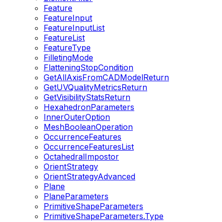
Feature
FeatureInput
FeatureInputList
FeatureList
FeatureType
FilletingMode
FlatteningStopCondition
GetAllAxisFromCADModelReturn
GetUVQualityMetricsReturn
GetVisibilityStatsReturn
HexahedronParameters
InnerOuterOption
MeshBooleanOperation
OccurrenceFeatures
OccurrenceFeaturesList
OctahedralImpostor
OrientStrategy
OrientStrategyAdvanced
Plane
PlaneParameters
PrimitiveShapeParameters
PrimitiveShapeParameters.Type