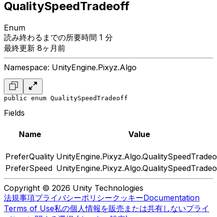
QualitySpeedTradeoff
Enum
読み終わるまでの所要時間 1 分
最終更新 8ヶ月前
Namespace: UnityEngine.Pixyz.Algo
public enum QualitySpeedTradeoff
Fields
Name
Value
PreferQuality
UnityEngine.Pixyz.Algo.QualitySpeedTradeo
PreferSpeed
UnityEngine.Pixyz.Algo.QualitySpeedTradeo
Copyright © 2026 Unity Technologies
法規事項
プライバシーポリシー
クッキー
Documentation
Terms of Use
私の個人情報を販売または共有しない
プライ