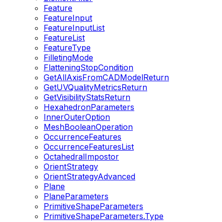
Feature
FeatureInput
FeatureInputList
FeatureList
FeatureType
FilletingMode
FlatteningStopCondition
GetAllAxisFromCADModelReturn
GetUVQualityMetricsReturn
GetVisibilityStatsReturn
HexahedronParameters
InnerOuterOption
MeshBooleanOperation
OccurrenceFeatures
OccurrenceFeaturesList
OctahedralImpostor
OrientStrategy
OrientStrategyAdvanced
Plane
PlaneParameters
PrimitiveShapeParameters
PrimitiveShapeParameters.Type