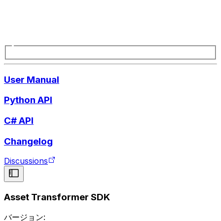
User Manual
Python API
C# API
Changelog
Discussions
Asset Transformer SDK
バージョン: