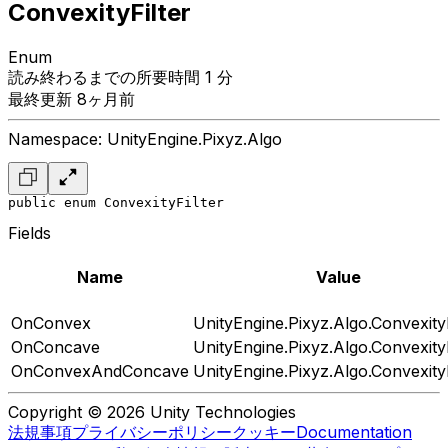
ConvexityFilter
Enum
読み終わるまでの所要時間 1 分
最終更新 8ヶ月前
Namespace: UnityEngine.Pixyz.Algo
public enum ConvexityFilter
Fields
Name
Value
OnConvex
UnityEngine.Pixyz.Algo.ConvexityF
OnConcave
UnityEngine.Pixyz.Algo.ConvexityF
OnConvexAndConcave
UnityEngine.Pixyz.Algo.ConvexityF
Copyright © 2026 Unity Technologies
法規事項
プライバシーポリシー
クッキー
Documentation