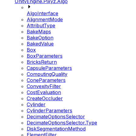
UnityEngine.Pixyz.Algo
AlgoInterface
AlignmentMode
AttributType
BakeMaps
BakeOption
BakedValue
Box
BoxParameters
BricksReturn
CapsuleParameters
ComputingQuality
ConeParameters
ConvexityFilter
CostEvaluation
CreateOccluder
Cylinder
CylinderParameters
DecimateOptionsSelector
DecimateOptionsSelector.Type
DiskSegmentationMethod
ElementFilter