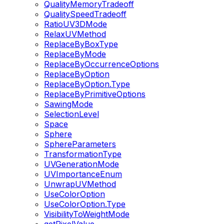
QualityMemoryTradeoff
QualitySpeedTradeoff
RatioUV3DMode
RelaxUVMethod
ReplaceByBoxType
ReplaceByMode
ReplaceByOccurrenceOptions
ReplaceByOption
ReplaceByOption.Type
ReplaceByPrimitiveOptions
SawingMode
SelectionLevel
Space
Sphere
SphereParameters
TransformationType
UVGenerationMode
UVImportanceEnum
UnwrapUVMethod
UseColorOption
UseColorOption.Type
VisibilityToWeightMode