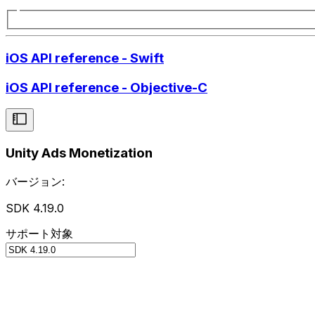
iOS API reference - Swift
iOS API reference - Objective-C
Unity Ads Monetization
バージョン:
SDK 4.19.0
サポート対象