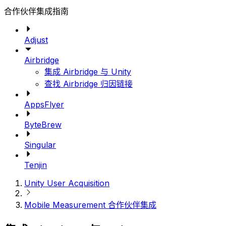
合作伙伴集成指南
Adjust
Airbridge
集成 Airbridge 与 Unity
查找 Airbridge 归因链接
AppsFlyer
ByteBrew
Singular
Tenjin
Unity User Acquisition
Mobile Measurement 合作伙伴集成