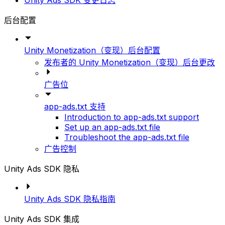
Unity Ads SDK 变更日志
后台配置
Unity Monetization（变现）后台配置
发布者的 Unity Monetization（变现）后台更改
广告位
app-ads.txt 支持
Introduction to app-ads.txt support
Set up an app-ads.txt file
Troubleshoot the app-ads.txt file
广告控制
Unity Ads SDK 隐私
Unity Ads SDK 隐私指南
Unity Ads SDK 集成