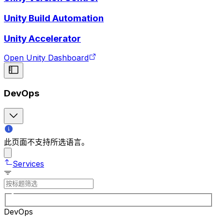
Unity Build Automation
Unity Accelerator
Open Unity Dashboard
DevOps
此页面不支持所选语言。
Services
DevOps