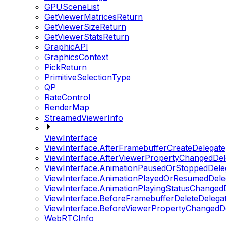
GPUSceneList
GetViewerMatricesReturn
GetViewerSizeReturn
GetViewerStatsReturn
GraphicAPI
GraphicsContext
PickReturn
PrimitiveSelectionType
QP
RateControl
RenderMap
StreamedViewerInfo
ViewInterface
ViewInterface.AfterFramebufferCreateDelegate
ViewInterface.AfterViewerPropertyChangedDel
ViewInterface.AnimationPausedOrStoppedDele
ViewInterface.AnimationPlayedOrResumedDele
ViewInterface.AnimationPlayingStatusChanged
ViewInterface.BeforeFramebufferDeleteDelega
ViewInterface.BeforeViewerPropertyChangedD
WebRTCInfo