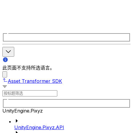
此页面不支持所选语言。
Asset Transformer SDK
UnityEngine.Pixyz
UnityEngine.Pixyz.API