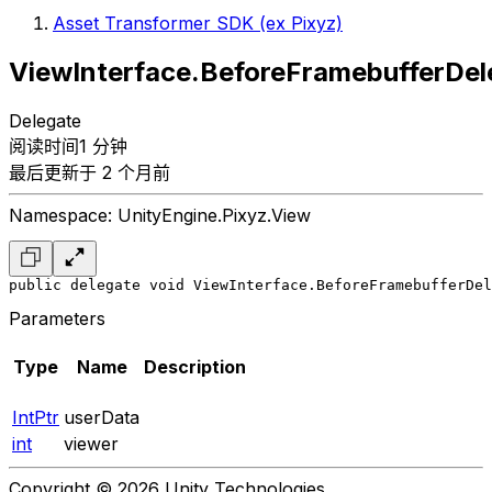
Asset Transformer SDK (ex Pixyz)
ViewInterface.BeforeFramebufferDel
Delegate
阅读时间1 分钟
最后更新于 2 个月前
Namespace: UnityEngine.Pixyz.View
public delegate void ViewInterface.BeforeFramebufferDel
Parameters
Type
Name
Description
IntPtr
userData
int
viewer
Copyright © 2026 Unity Technologies