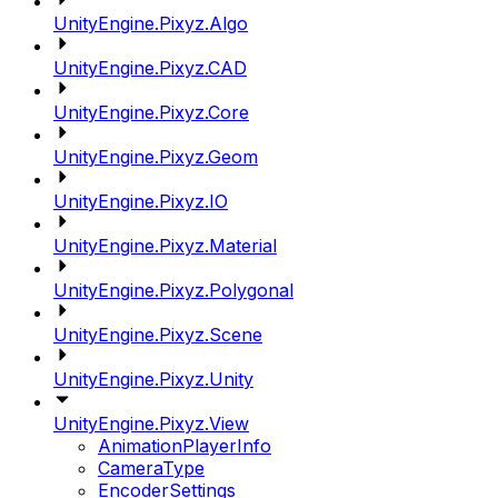
UnityEngine.Pixyz.Algo
UnityEngine.Pixyz.CAD
UnityEngine.Pixyz.Core
UnityEngine.Pixyz.Geom
UnityEngine.Pixyz.IO
UnityEngine.Pixyz.Material
UnityEngine.Pixyz.Polygonal
UnityEngine.Pixyz.Scene
UnityEngine.Pixyz.Unity
UnityEngine.Pixyz.View
AnimationPlayerInfo
CameraType
EncoderSettings