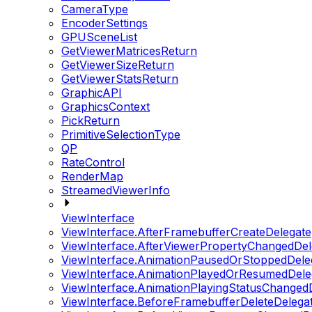
CameraType
EncoderSettings
GPUSceneList
GetViewerMatricesReturn
GetViewerSizeReturn
GetViewerStatsReturn
GraphicAPI
GraphicsContext
PickReturn
PrimitiveSelectionType
QP
RateControl
RenderMap
StreamedViewerInfo
ViewInterface
ViewInterface.AfterFramebufferCreateDelegate
ViewInterface.AfterViewerPropertyChangedDel
ViewInterface.AnimationPausedOrStoppedDele
ViewInterface.AnimationPlayedOrResumedDele
ViewInterface.AnimationPlayingStatusChanged
ViewInterface.BeforeFramebufferDeleteDelega