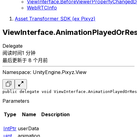
ViewInterface.BeforeViewerPropertyChangedD
WebRTCInfo
Asset Transformer SDK (ex Pixyz)
ViewInterface.AnimationPlayedOrRe
Delegate
阅读时间1 分钟
最后更新于 8 个月前
Namespace: UnityEngine.Pixyz.View
public delegate void ViewInterface.AnimationPlayedOrRes
Parameters
Type
Name
Description
IntPtr
userData
uint
animation