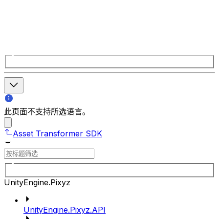
此页面不支持所选语言。
Asset Transformer SDK
UnityEngine.Pixyz
UnityEngine.Pixyz.API