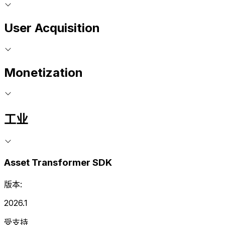
User Acquisition
Monetization
工业
Asset Transformer SDK
版本:
2026.1
受支持