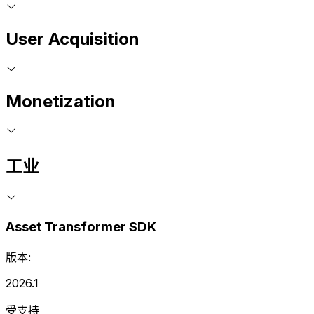
User Acquisition
Monetization
工业
Asset Transformer SDK
版本:
2026.1
受支持