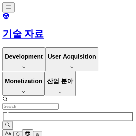
기술 자료
Development
User Acquisition
Monetization
산업 분야