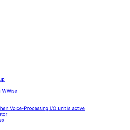
tup
ng WWise
en Voice-Processing I/O unit is active
ator
es