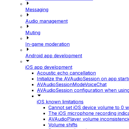
Messaging
Audio management
Muting
In-game moderation
Android app development
iOS app development
Acoustic echo cancellation
Initialize the AVAudioSession on app star
AVAudioSessionModeVoiceChat
AVAudioSession configuration when usi
iOS known limitations
Cannot set iOS device volume to 0 wh
The iOS microphone recording indic
AVAudioPlayer volume inconsistenci
Volume shifts