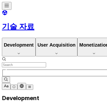
기술 자료
Development
User Acquisition
Monetizatio
Development