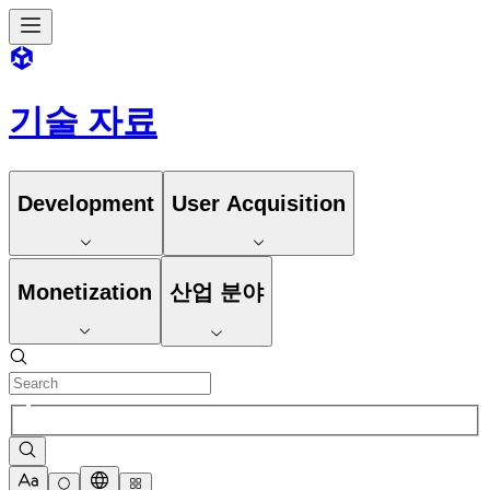
기술 자료
Development
User Acquisition
Monetization
산업 분야