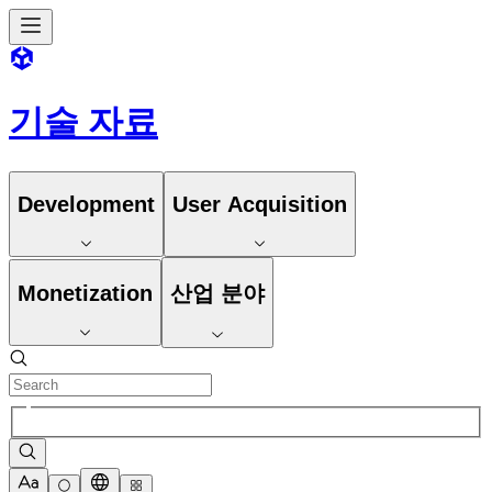
기술 자료
Development
User Acquisition
Monetization
산업 분야