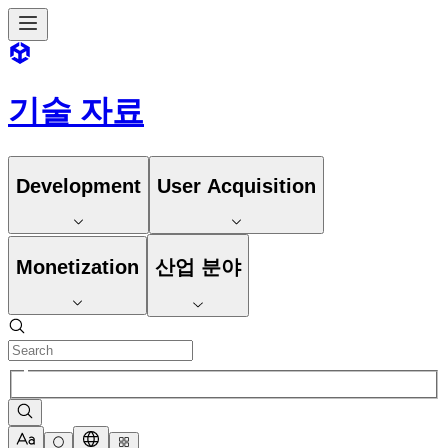
기술 자료
Development
User Acquisition
Monetization
산업 분야