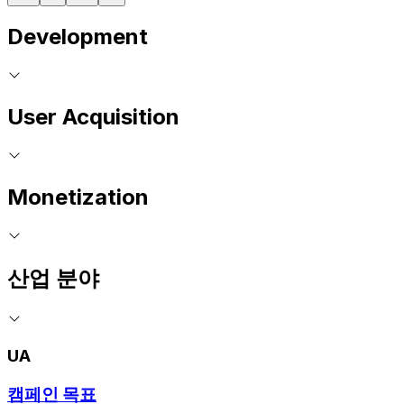
Development
User Acquisition
Monetization
산업 분야
UA
캠페인 목표