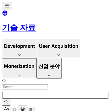
기술 자료
Development
User Acquisition
Monetization
산업 분야