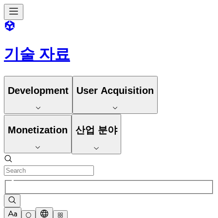
기술 자료
Development
User Acquisition
Monetization
산업 분야