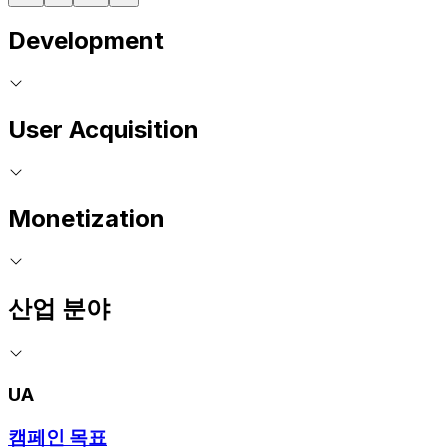
Development
User Acquisition
Monetization
산업 분야
UA
캠페인 목표