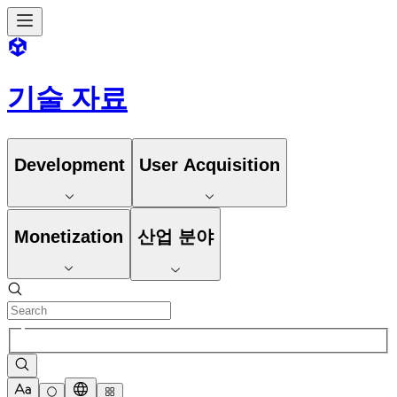
기술 자료
Development
User Acquisition
Monetization
산업 분야