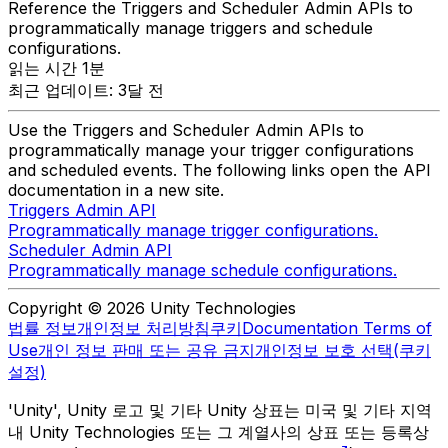
Reference the Triggers and Scheduler Admin APIs to
programmatically manage triggers and schedule
configurations.
읽는 시간 1분
최근 업데이트: 3달 전
Use the Triggers and Scheduler Admin APIs to
programmatically manage your trigger configurations
and scheduled events. The following links open the API
documentation in a new site.
Triggers Admin API
Programmatically manage trigger configurations.
Scheduler Admin API
Programmatically manage schedule configurations.
Copyright © 2026 Unity Technologies
법률 정보
개인정보 처리방침
쿠키
Documentation Terms of
Use
개인 정보 판매 또는 공유 금지
개인정보 보호 선택(쿠키
설정)
'Unity', Unity 로고 및 기타 Unity 상표는 미국 및 기타 지역
내 Unity Technologies 또는 그 계열사의 상표 또는 등록상