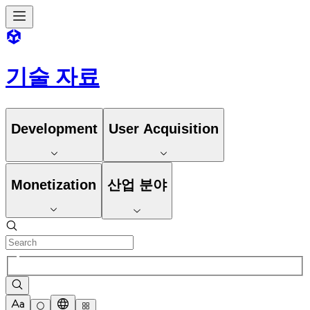
기술 자료
Development
User Acquisition
Monetization
산업 분야