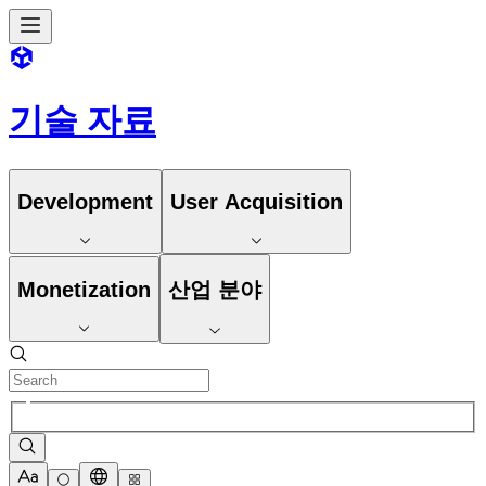
기술 자료
Development
User Acquisition
Monetization
산업 분야